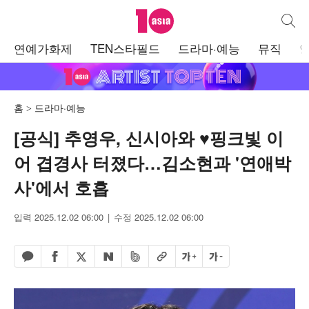
텐아시아
통합검
주
연예가화제
TEN스타필드
드라마·예능
뮤직
메
뉴
홈
드라마·예능
[공식] 추영우, 신시아와 ♥핑크빛 이
어 겹경사 터졌다…김소현과 '연애박
사'에서 호흡
입력 2025.12.02 06:00
수정 2025.12.02 06:00
페이스북 공유하기
밴드 공유하기
카카오톡 공유하기
엑스 공유하기
URL복사
글자 크게
글자 작게
네이버 공유하기