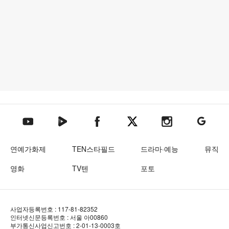
텐아시아 네이버TV
텐아시아 페이스북
텐아시아 엑스
텐아시아 인스타그램
텐아시아
텐아시아 유튜브
연예가화제
TEN스타필드
드라마·예능
뮤직
영화
TV텐
포토
사업자등록번호 : 117-81-82352
인터넷신문등록번호 : 서울 아00860
부가통신사업신고번호 : 2-01-13-0003호