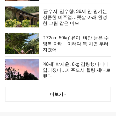
'금수저' 임수향, 36세 안 믿기는
상큼한 비주얼…햇살 아래 완성
한 그림 같은 미모
'172cm·50kg' 유이, 뼈만 남은 수
영복 자태…이러다 툭 치면 부러
지겠어
'48세' 박지윤, 8kg 감량했다더니
입터졌나…제주도서 힐링 제대로
했다
더보기