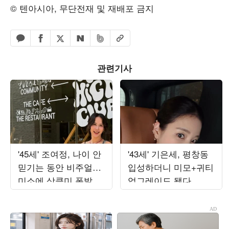
© 텐아시아, 무단전재 및 재배포 금지
페이스북 공유하기
밴드 공유하기
카카오톡 공유하기
엑스 공유하기
URL복사
네이버 공유하기
관련기사
'45세' 조여정, 나이 안
'43세' 기은세, 평창동
믿기는 동안 비주얼…
입성하더니 미모+귀티
미소에 상큼미 폭발
업그레이드 됐다…압
도적 우아함