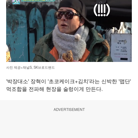
사진 제공=채널S, SK브로드밴드
'박장대소' 장혁이 '초코케이크+김치'라는 신박한 '맵단'
먹조합을 전파해 현장을 술렁이게 만든다.
ADVERTISEMENT