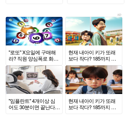
그림 봤다” (‘하와수’)