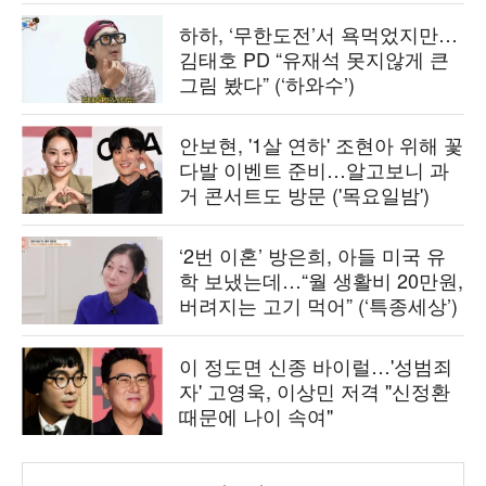
하하, ‘무한도전’서 욕먹었지만…
김태호 PD “유재석 못지않게 큰
그림 봤다” (‘하와수’)
안보현, '1살 연하' 조현아 위해 꽃
다발 이벤트 준비…알고보니 과
거 콘서트도 방문 ('목요일밤')
‘2번 이혼’ 방은희, 아들 미국 유
학 보냈는데…“월 생활비 20만원,
버려지는 고기 먹어” (‘특종세상’)
이 정도면 신종 바이럴…'성범죄
자' 고영욱, 이상민 저격 "신정환
때문에 나이 속여"