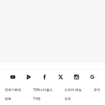
텐아시아 네이버TV
텐아시아 페이스북
텐아시아 엑스
텐아시아 인스타그램
텐아시아
텐아시아 유튜브
연예가화제
TEN스타필드
드라마·예능
뮤직
영화
TV텐
포토