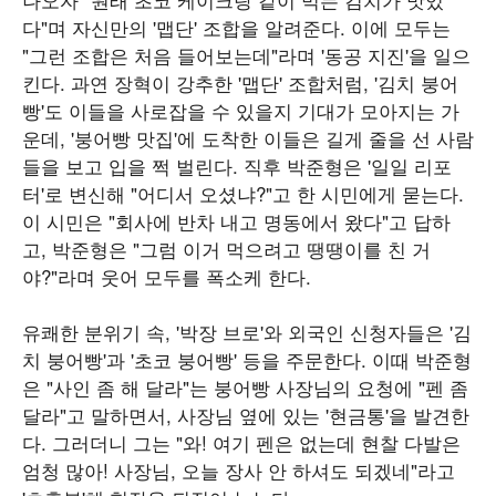
다"며 자신만의 '맵단' 조합을 알려준다. 이에 모두는
"그런 조합은 처음 들어보는데"라며 '동공 지진'을 일으
킨다. 과연 장혁이 강추한 '맵단' 조합처럼, '김치 붕어
빵'도 이들을 사로잡을 수 있을지 기대가 모아지는 가
운데, '붕어빵 맛집'에 도착한 이들은 길게 줄을 선 사람
들을 보고 입을 쩍 벌린다. 직후 박준형은 '일일 리포
터'로 변신해 "어디서 오셨냐?"고 한 시민에게 묻는다.
이 시민은 "회사에 반차 내고 명동에서 왔다"고 답하
고, 박준형은 "그럼 이거 먹으려고 땡땡이를 친 거
야?"라며 웃어 모두를 폭소케 한다.
유쾌한 분위기 속, '박장 브로'와 외국인 신청자들은 '김
치 붕어빵'과 '초코 붕어빵' 등을 주문한다. 이때 박준형
은 "사인 좀 해 달라"는 붕어빵 사장님의 요청에 "펜 좀
달라"고 말하면서, 사장님 옆에 있는 '현금통'을 발견한
다. 그러더니 그는 "와! 여기 펜은 없는데 현찰 다발은
엄청 많아! 사장님, 오늘 장사 안 하셔도 되겠네"라고