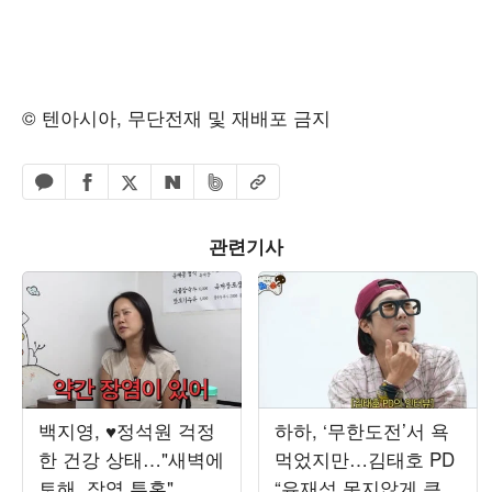
© 텐아시아, 무단전재 및 재배포 금지
페이스북 공유하기
밴드 공유하기
카카오톡 공유하기
엑스 공유하기
URL복사
네이버 공유하기
관련기사
백지영, ♥정석원 걱정
하하, ‘무한도전’서 욕
한 건강 상태…"새벽에
먹었지만…김태호 PD
토해, 장염 투혼"
“유재석 못지않게 큰