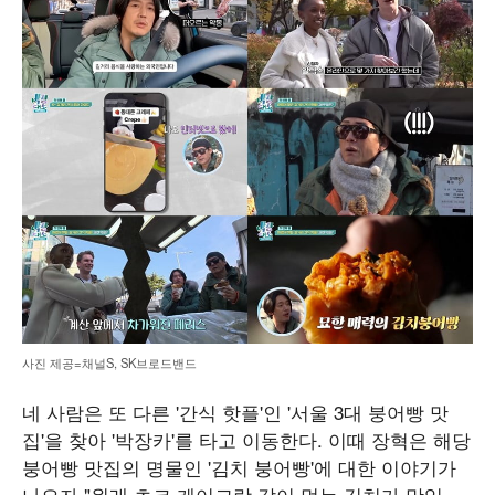
사진 제공=채널S, SK브로드밴드
네 사람은 또 다른 '간식 핫플'인 '서울 3대 붕어빵 맛
집'을 찾아 '박장카'를 타고 이동한다. 이때 장혁은 해당
붕어빵 맛집의 명물인 '김치 붕어빵'에 대한 이야기가
나오자 "원래 초코 케이크랑 같이 먹는 김치가 맛있