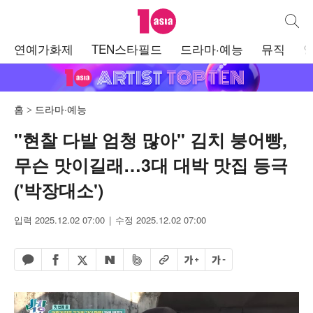
텐아시아
통합검
주
연예가화제
TEN스타필드
드라마·예능
뮤직
메
뉴
홈
드라마·예능
"현찰 다발 엄청 많아" 김치 붕어빵,
무슨 맛이길래…3대 대박 맛집 등극
('박장대소')
입력 2025.12.02 07:00
수정 2025.12.02 07:00
페이스북 공유하기
밴드 공유하기
카카오톡 공유하기
엑스 공유하기
URL복사
글자 크게
글자 작게
네이버 공유하기