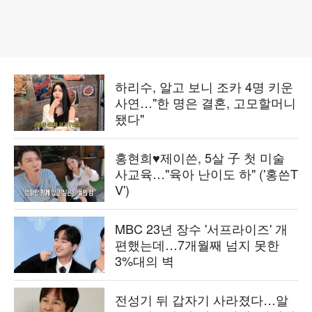
하리수, 알고 보니 조카 4명 키운
사연…"한 명은 결혼, 고모할머니
됐다"
홍현희♥제이쓴, 5살 子 첫 미술
사교육…"육아 난이도 하" ('홍쓴T
V')
MBC 23년 장수 '서프라이즈' 개
편했는데…7개월째 넘지 못한
3%대의 벽
전성기 뒤 갑자기 사라졌다…알