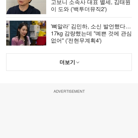
고보니 소속사 대표 별세, 김태원
이 도와 ('백투더뮤직2')
'뼈말라' 김민하, 소신 발언했다…
17kg 감량했는데 "예쁜 것에 관심
없어" ('전현무계획4')
더보기
ADVERTISEMENT