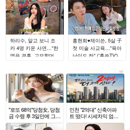
하리수, 알고 보니 조
홍현희♥제이쓴, 5살 子
카 4명 키운 사연…"한
첫 미술 사교육…"육아
명은 결혼, 고모할머니
난이도 하" ('홍쓴TV')
됐다"