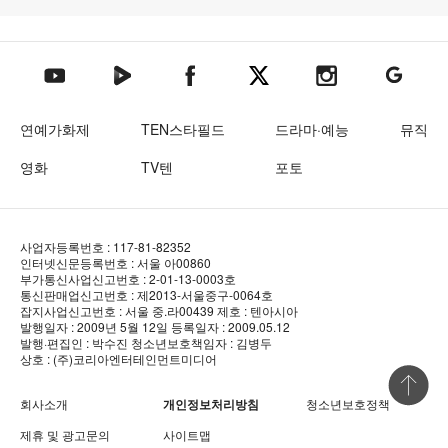
텐아시아 네이버TV
텐아시아 페이스북
텐아시아 엑스
텐아시아 인스타그램
텐아시아
텐아시아 유튜브
연예가화제
TEN스타필드
드라마·예능
뮤직
영화
TV텐
포토
사업자등록번호 : 117-81-82352
인터넷신문등록번호 : 서울 아00860
부가통신사업신고번호 : 2-01-13-0003호
통신판매업신고번호 : 제2013-서울중구-0064호
잡지사업신고번호 : 서울 중.라00439
제호 : 텐아시아
발행일자 : 2009년 5월 12일
등록일자 : 2009.05.12
발행·편집인 : 박수진
청소년보호책임자 : 김병두
상호 : (주)코리아엔터테인먼트미디어
상단 바로
회사소개
개인정보처리방침
청소년보호정책
제휴 및 광고문의
사이트맵