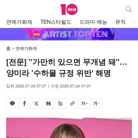
텐아시아
통합검
주
연예가화제
TEN스타필드
드라마·예능
뮤직
메
뉴
홈
연예가화제
[전문] "가만히 있으면 무개념 돼"…
양미라 '수하물 규정 위반' 해명
입력 2025.07.24 07:07
수정 2025.07.24 07:07
페이스북 공유하기
밴드 공유하기
카카오톡 공유하기
엑스 공유하기
URL복사
글자 크게
글자 작게
네이버 공유하기