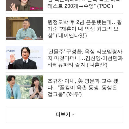
테스트 200개→수영" ('PDC')
원정도박 후 2년 은둔했는데…황
기순 "재혼이 내 인생 최고의 보
상" ('데이앤나잇')
'건물주' 구성환, 옥상 리모델링까
지 마쳤다더니…김신영·이선민과
바베큐파티 즐겨 ('나혼산')
조규찬 아내, 美 영문과 교수 됐
다…"폴킴이 육촌 동생. 동생은
걸그룹" ('해투')
더보기