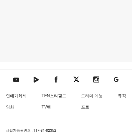
텐아시아 네이버TV
텐아시아 페이스북
텐아시아 엑스
텐아시아 인스타그램
텐아시아
텐아시아 유튜브
연예가화제
TEN스타필드
드라마·예능
뮤직
영화
TV텐
포토
사업자등록번호 : 117-81-82352