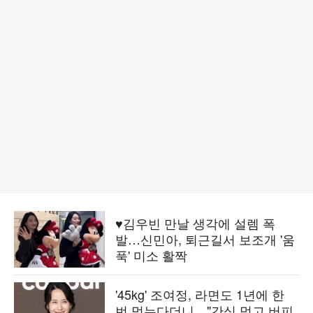
♥김우빈 만날 생각에 설렘 폭
발…신민아, 퇴근길서 보조개 '움
푹' 미소 활짝
'45kg' 조여정, 라면도 1년에 한
번 먹는다더니…"간식 먹고 버피