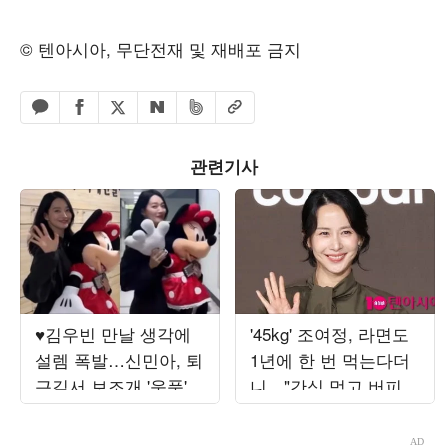
© 텐아시아, 무단전재 및 재배포 금지
페이스북 공유하기
밴드 공유하기
카카오톡 공유하기
엑스 공유하기
URL복사
네이버 공유하기
관련기사
♥김우빈 만날 생각에
'45kg' 조여정, 라면도
설렘 폭발…신민아, 퇴
1년에 한 번 먹는다더
근길서 보조개 '움푹'
니…"간식 먹고 버피테
미소 활짝
스트 200개→수영"
('PDC')