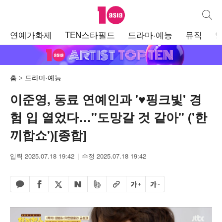
텐아시아
통합검
주
연예가화제
TEN스타필드
드라마·예능
뮤직
메
뉴
홈
드라마·예능
이준영, 동료 연예인과 '♥핑크빛' 경
험 입 열었다…"도망갈 것 같아" ('한
끼합쇼')[종합]
입력 2025.07.18 19:42
수정 2025.07.18 19:42
페이스북 공유하기
밴드 공유하기
카카오톡 공유하기
엑스 공유하기
URL복사
글자 크게
글자 작게
네이버 공유하기