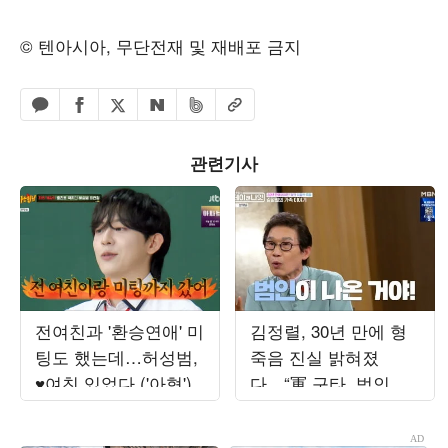
© 텐아시아, 무단전재 및 재배포 금지
페이스북 공유하기
밴드 공유하기
카카오톡 공유하기
엑스 공유하기
URL복사
네이버 공유하기
관련기사
전여친과 '환승연애' 미
김정렬, 30년 만에 형
팅도 했는데…허성범,
죽음 진실 밝혀졌
♥여친 있었다 ('아형')
다…“軍 구타, 범인이
사죄” (‘데이앤나잇’)