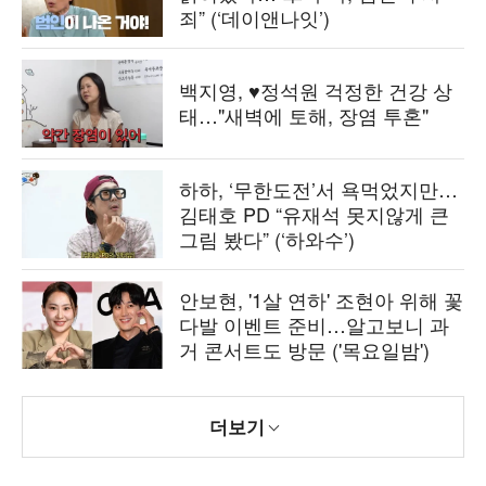
죄” (‘데이앤나잇’)
백지영, ♥정석원 걱정한 건강 상
태…"새벽에 토해, 장염 투혼"
하하, ‘무한도전’서 욕먹었지만…
김태호 PD “유재석 못지않게 큰
그림 봤다” (‘하와수’)
안보현, '1살 연하' 조현아 위해 꽃
다발 이벤트 준비…알고보니 과
거 콘서트도 방문 ('목요일밤')
더보기