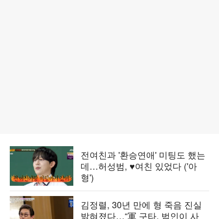
전여친과 '환승연애' 미팅도 했는
데…허성범, ♥여친 있었다 ('아
형')
김정렬, 30년 만에 형 죽음 진실
밝혀졌다…“軍 구타, 범인이 사