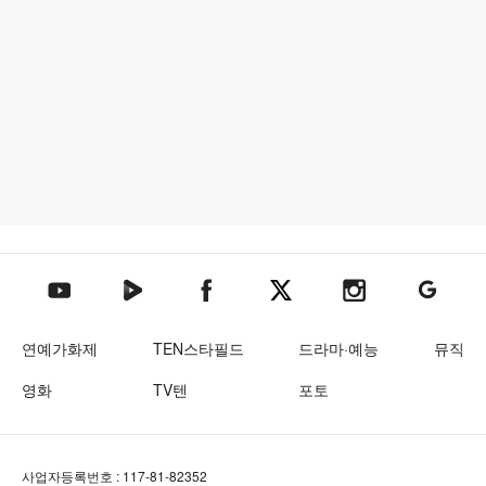
텐아시아 네이버TV
텐아시아 페이스북
텐아시아 엑스
텐아시아 인스타그램
텐아시아
텐아시아 유튜브
연예가화제
TEN스타필드
드라마·예능
뮤직
영화
TV텐
포토
사업자등록번호 : 117-81-82352