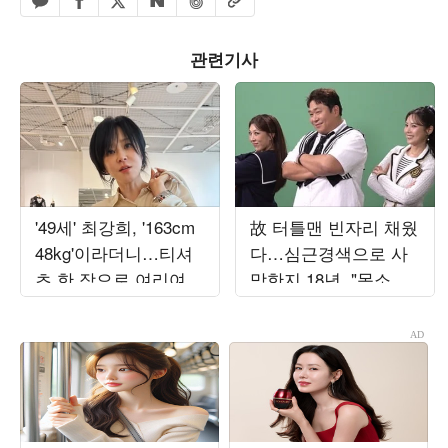
페이스북 공유하기
밴드 공유하기
카카오톡 공유하기
엑스 공유하기
URL복사
네이버 공유하기
관련기사
'49세' 최강희, '163cm
故 터틀맨 빈자리 채웠
48kg'이라더니…티셔
다…심근경색으로 사
츠 한 장으로 여리여리
망한지 18년, "목소리
뼈말라 몸매 자랑
찡할 때 있어" ('불후')