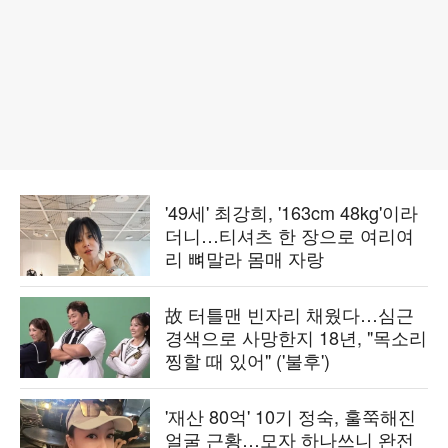
'49세' 최강희, '163cm 48kg'이라
더니…티셔츠 한 장으로 여리여
리 뼈말라 몸매 자랑
故 터틀맨 빈자리 채웠다…심근
경색으로 사망한지 18년, "목소리
찡할 때 있어" ('불후')
'재산 80억' 10기 정숙, 훌쭉해진
얼굴 근황…모자 하나쓰니 완전