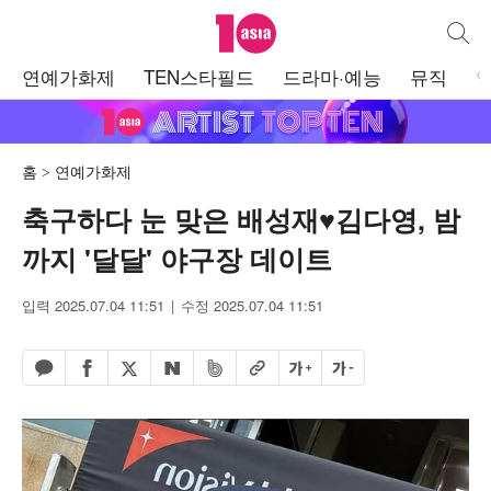
텐아시아
통합검
주
연예가화제
TEN스타필드
드라마·예능
뮤직
메
뉴
홈
연예가화제
축구하다 눈 맞은 배성재♥김다영, 밤
까지 '달달' 야구장 데이트
입력 2025.07.04 11:51
수정 2025.07.04 11:51
페이스북 공유하기
밴드 공유하기
카카오톡 공유하기
엑스 공유하기
URL복사
글자 크게
글자 작게
네이버 공유하기