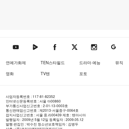
텐아시아 네이버TV
텐아시아 페이스북
텐아시아 엑스
텐아시아 인스타그램
텐아시아
텐아시아 유튜브
연예가화제
TEN스타필드
드라마·예능
뮤직
영화
TV텐
포토
사업자등록번호 : 117-81-82352
인터넷신문등록번호 : 서울 아00860
부가통신사업신고번호 : 2-01-13-0003호
통신판매업신고번호 : 제2013-서울중구-0064호
잡지사업신고번호 : 서울 중.라00439
제호 : 텐아시아
발행일자 : 2009년 5월 12일
등록일자 : 2009.05.12
발행·편집인 : 박수진
청소년보호책임자 : 김병두
상호 : (주)코리아엔터테인먼트미디어