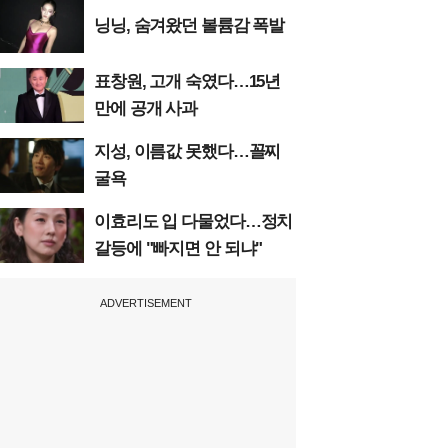
닝닝, 숨겨왔던 볼륨감 폭발
표창원, 고개 숙였다…15년
만에 공개 사과
지성, 이름값 못했다…꼴찌
굴욕
이효리도 입 다물었다…정치
갈등에 "빠지면 안 되냐"
ADVERTISEMENT