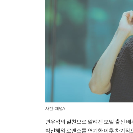
사진=채널A
변우석의 절친으로 알려진 모델 출신 배우
박신혜와 로맨스를 연기한 이후 차기작으