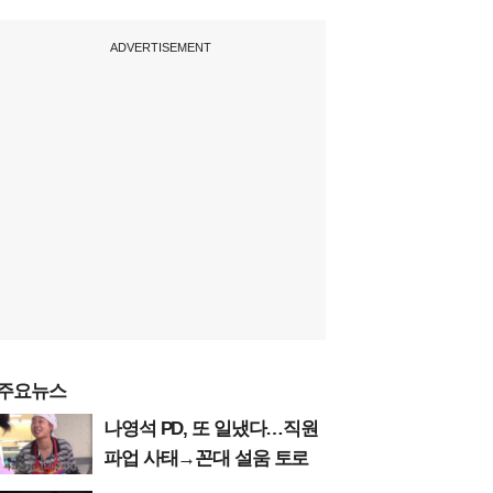
ADVERTISEMENT
주요뉴스
나영석 PD, 또 일냈다…직원
파업 사태→꼰대 설움 토로