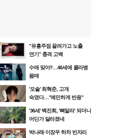
"유흥주점 끌려가고 노출
연기" 충격 고백
수애 맞아?…46세에 콜라병
몸매
'모솔' 최혁준, 고개
숙였다…"예민하게 반응"
'36세' 백진희, '뼈말라' 되더니
어딘가 달라졌네
박나래·이장우 하차 빈자리