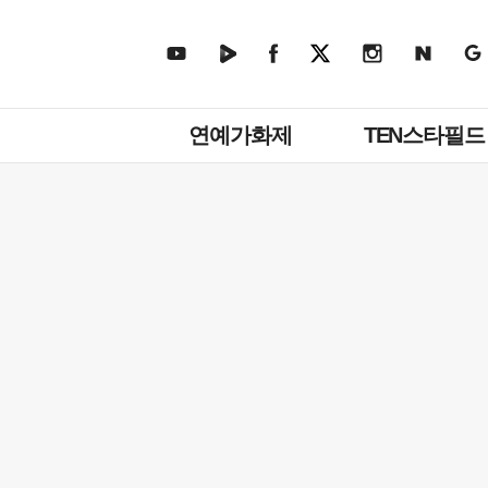
주
연예가화제
TEN스타필드
메
뉴