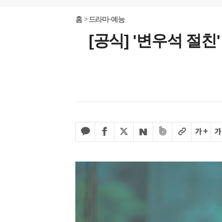
홈
드라마·예능
[공식] '변우석 절