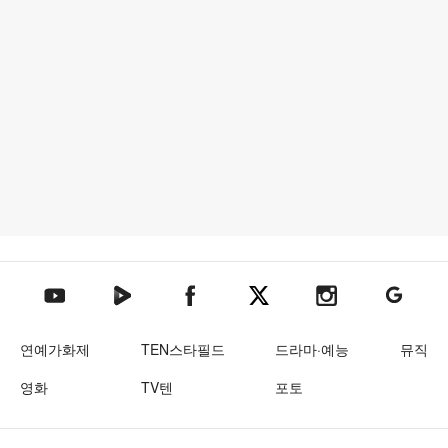
텐아시아 네이버TV
텐아시아 페이스북
텐아시아 엑스
텐아시아 인스타그램
텐아시아
텐아시아 유튜브
연예가화제
TEN스타필드
드라마·예능
뮤직
영화
TV텐
포토