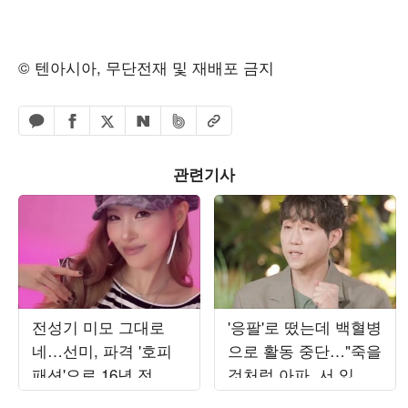
© 텐아시아, 무단전재 및 재배포 금지
페이스북 공유하기
밴드 공유하기
카카오톡 공유하기
엑스 공유하기
URL복사
네이버 공유하기
관련기사
전성기 미모 그대로
'응팔'로 떴는데 백혈병
네…선미, 파격 '호피
으로 활동 중단…"죽을
패션'으로 16년 전 원
것처럼 아파, 서 있지
더걸스 시절 소환
도 못해" ('해투')