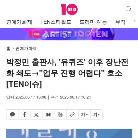
텐아시아
통합검
주
연예가화제
TEN스타필드
드라마·예능
뮤직
메
뉴
홈
연예가화제
박정민 출판사, '유퀴즈' 이후 장난전
화 쇄도→"업무 진행 어렵다" 호소
[TEN이슈]
입력 2025.06.17 16:08
수정 2025.06.17 16:24
페이스북 공유하기
밴드 공유하기
카카오톡 공유하기
엑스 공유하기
URL복사
글자 크게
글자 작게
네이버 공유하기