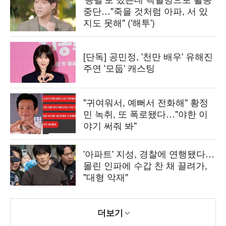
중단…"죽을 것처럼 아파, 서 있
지도 못해" ('해투')
[단독] 공민정, '천만 배우' 유해진
주연 '모둡' 캐스팅
"귀여워서, 예뻐서 전화해" 황정
민 녹취, 또 폭로됐다…"야한 이
야기 써줘 봐"
'아파트' 지성, 경찰에 연행됐다…
몰린 인파에 수갑 찬 채 끌려가,
"대형 악재"
더보기