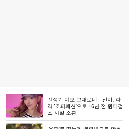
전성기 미모 그대로네…선미, 파
격 '호피패션'으로 16년 전 원더걸
스 시절 소환
'응팔'로 떴는데 백혈병으로 활동