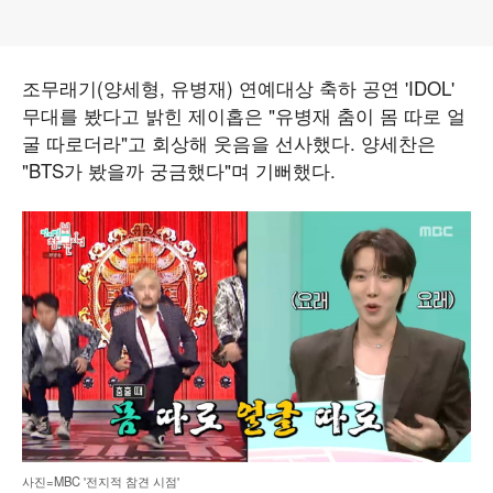
조무래기(양세형, 유병재) 연예대상 축하 공연 'IDOL'
무대를 봤다고 밝힌 제이홉은 "유병재 춤이 몸 따로 얼
굴 따로더라"고 회상해 웃음을 선사했다. 양세찬은
"BTS가 봤을까 궁금했다"며 기뻐했다.
사진=MBC '전지적 참견 시점'