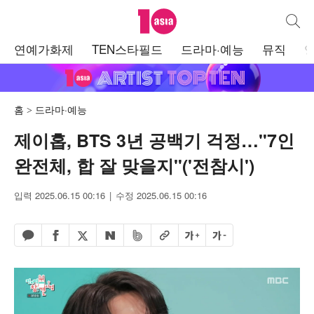
텐아시아
통합검
주
연예가화제
TEN스타필드
드라마·예능
뮤직
메
뉴
홈
드라마·예능
제이홉, BTS 3년 공백기 걱정…"7인
완전체, 합 잘 맞을지"('전참시')
입력 2025.06.15 00:16
수정 2025.06.15 00:16
페이스북 공유하기
밴드 공유하기
카카오톡 공유하기
엑스 공유하기
URL복사
글자 크게
글자 작게
네이버 공유하기