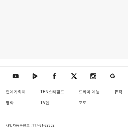
텐아시아 네이버TV
텐아시아 페이스북
텐아시아 엑스
텐아시아 인스타그램
텐아시아
텐아시아 유튜브
연예가화제
TEN스타필드
드라마·예능
뮤직
영화
TV텐
포토
사업자등록번호 : 117-81-82352