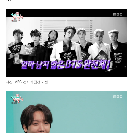
사진=MBC '전지적 참견 시점'