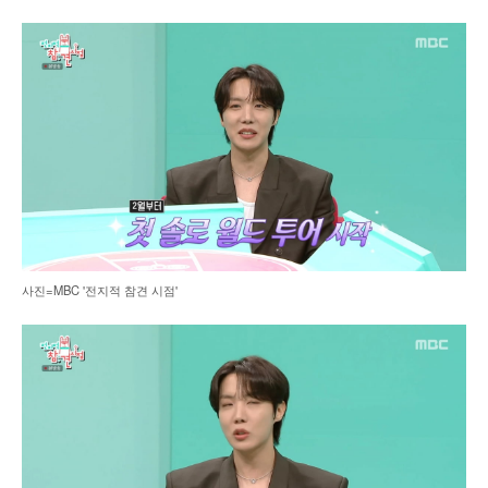
사진=MBC '전지적 참견 시점'