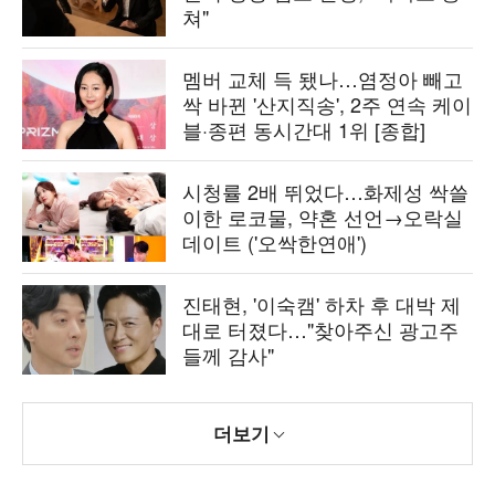
쳐"
멤버 교체 득 됐나…염정아 빼고
싹 바뀐 '산지직송', 2주 연속 케이
블·종편 동시간대 1위 [종합]
시청률 2배 뛰었다…화제성 싹쓸
이한 로코물, 약혼 선언→오락실
데이트 ('오싹한연애')
진태현, '이숙캠' 하차 후 대박 제
대로 터졌다…"찾아주신 광고주
들께 감사"
더보기