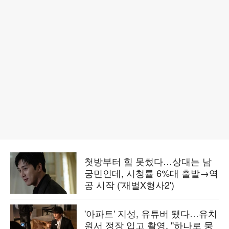
첫방부터 힘 못썼다…상대는 남
궁민인데, 시청률 6%대 출발→역
공 시작 ('재벌X형사2')
'아파트' 지성, 유튜버 됐다…유치
원서 정장 입고 촬영, "하나로 뭉