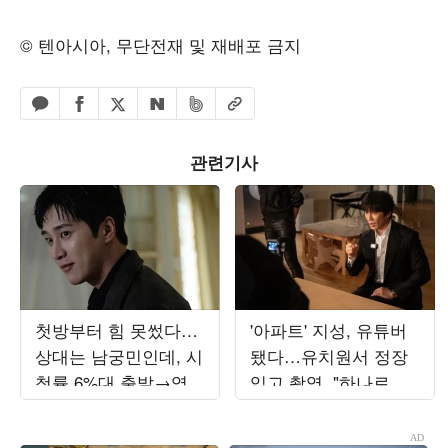
© 텐아시아, 무단전재 및 재배포 금지
페이스북 공유하기
밴드 공유하기
카카오톡 공유하기
엑스 공유하기
URL복사
네이버 공유하기
관련기사
첫방부터 힘 못썼다…
'아파트' 지성, 유튜버
상대는 남궁민인데, 시
됐다…유치원서 정장
청률 6%대 출발→역공
입고 촬영, "하나로 뭉
시작 ('재벌X형사2')
쳐"