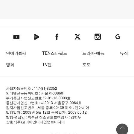
텐아시아 네이버TV
텐아시아 페이스북
텐아시아 엑스
텐아시아 인스타그램
텐아시아
텐아시아 유튜브
연예가화제
TEN스타필드
드라마·예능
뮤직
영화
TV텐
포토
사업자등록번호 : 117-81-82352
인터넷신문등록번호 : 서울 아00860
부가통신사업신고번호 : 2-01-13-0003호
통신판매업신고번호 : 제2013-서울중구-0064호
잡지사업신고번호 : 서울 중.라00439
제호 : 텐아시아
발행일자 : 2009년 5월 12일
등록일자 : 2009.05.12
발행·편집인 : 박수진
청소년보호책임자 : 김병두
상호 : (주)코리아엔터테인먼트미디어
상단 바로