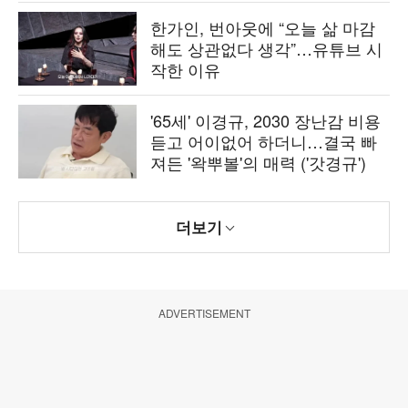
한가인, 번아웃에 “오늘 삶 마감
해도 상관없다 생각”…유튜브 시
작한 이유
'65세' 이경규, 2030 장난감 비용
듣고 어이없어 하더니…결국 빠
져든 '왁뿌볼'의 매력 ('갓경규')
더보기
ADVERTISEMENT