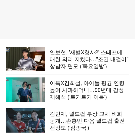
안보현, '재벌X형사2' 스태프에
대한 의리 지켰다…"조건 내걸어"
상남자 면모 ('목요일밤')
이특X김희철, 아이돌 평균 연령
높여 사과하더니…90년대 감성
재해석 ('트기트기 이특')
김민재, 월드컵 부상 교체 비화
공개…손흥민 다음 월드컵 출전
전망도 ('짐종국')