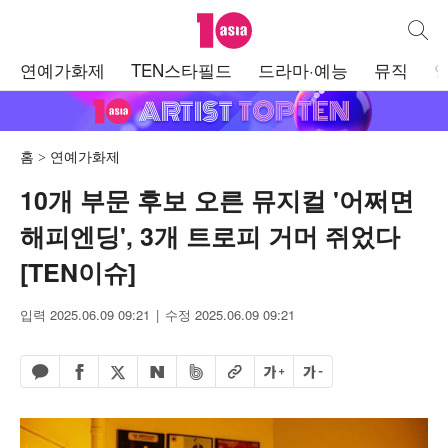
텐아시아
통합검
주
연예가화제
TEN스타필드
드라마·예능
뮤직
메
뉴
홈
연예가화제
10개 부문 후보 오른 뮤지컬 '어쩌면
해피엔딩', 3개 트로피 거머 쥐었다
[TEN이슈]
입력 2025.06.09 09:21
수정 2025.06.09 09:21
페이스북 공유하기
밴드 공유하기
카카오톡 공유하기
엑스 공유하기
URL복사
글자 크게
글자 작게
네이버 공유하기