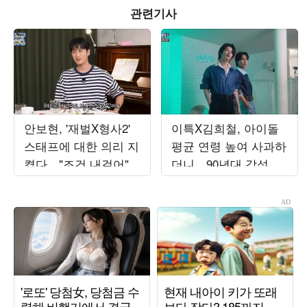
관련기사
안보현, '재벌X형사2'
이특X김희철, 아이돌
스태프에 대한 의리 지
평균 연령 높여 사과하
켰다…"조건 내걸어"
더니…90년대 감성 재
상남자 면모 ('목요일
해석 ('트기트기 이특')
밤')