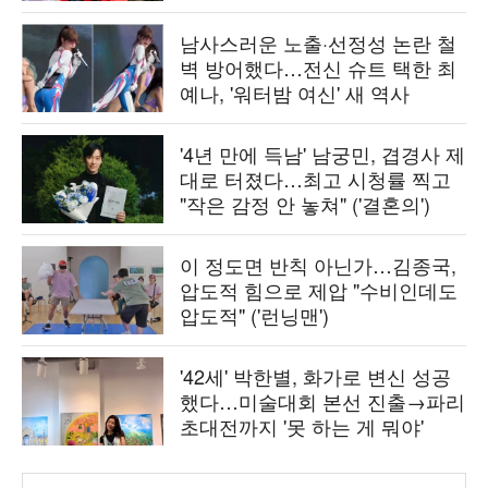
남사스러운 노출·선정성 논란 철
벽 방어했다…전신 슈트 택한 최
예나, '워터밤 여신' 새 역사
'4년 만에 득남' 남궁민, 겹경사 제
대로 터졌다…최고 시청률 찍고
"작은 감정 안 놓쳐" ('결혼의')
이 정도면 반칙 아닌가…김종국,
압도적 힘으로 제압 "수비인데도
압도적" ('런닝맨')
'42세' 박한별, 화가로 변신 성공
했다…미술대회 본선 진출→파리
초대전까지 '못 하는 게 뭐야'