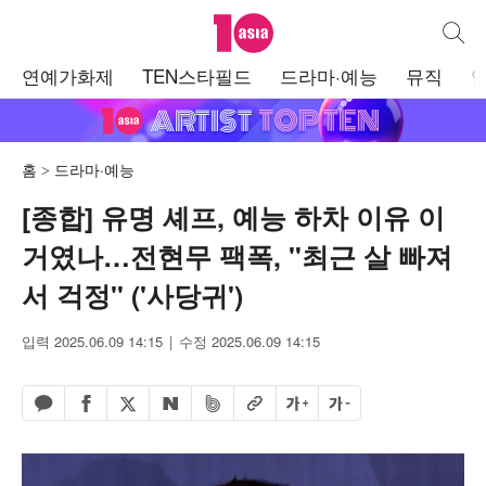
텐아시아
통합검
주
연예가화제
TEN스타필드
드라마·예능
뮤직
메
뉴
홈
드라마·예능
[종합] 유명 셰프, 예능 하차 이유 이
거였나…전현무 팩폭, "최근 살 빠져
서 걱정" ('사당귀')
입력 2025.06.09 14:15
수정 2025.06.09 14:15
페이스북 공유하기
밴드 공유하기
카카오톡 공유하기
엑스 공유하기
URL복사
글자 크게
글자 작게
네이버 공유하기