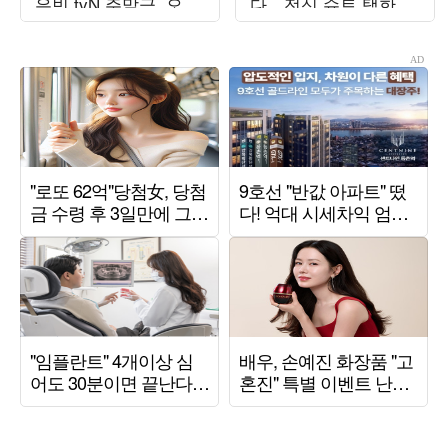
은빈 tvN 주말극, 오르
다…전신 슈트 택한 최
락내리락 수치 변동
예나, '워터밤 여신' 새
('오싹한')
역사