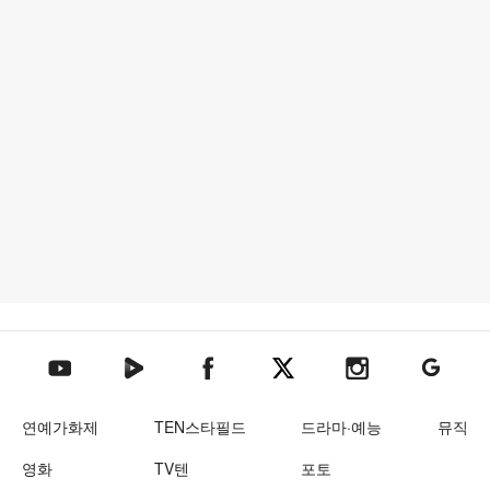
텐아시아 네이버TV
텐아시아 페이스북
텐아시아 엑스
텐아시아 인스타그램
텐아시아
텐아시아 유튜브
연예가화제
TEN스타필드
드라마·예능
뮤직
영화
TV텐
포토