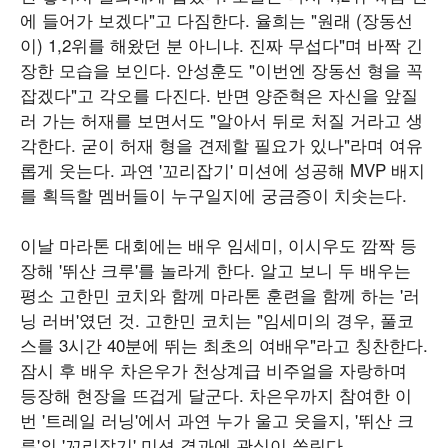
에 들어가 보겠다"고 다짐한다. 율희는 "원래 (장동선
이) 1,2위를 해왔던 분 아니냐. 진짜 무섭다"며 바짝 긴
장한 모습을 보인다. 안성훈도 "이번엔 장동선 형을 꼭
잡겠다"고 각오를 다진다. 반면 양준혁은 자신을 앞질
러 가는 허재를 보면서도 "알아서 뒤로 처질 거라고 생
각한다. 굳이 허재 형을 견제할 필요가 있나"라며 여유
롭게 웃는다. 과연 '꼬리잡기' 미션에 성공해 MVP 배지
를 획득할 멤버들이 누구일지에 궁금증이 치솟는다.
이날 마라톤 대회에는 배우 임세미, 이시우도 깜짝 등
장해 '뛰산 크루'를 놀라게 한다. 알고 보니 두 배우는
평소 고한민 코치와 함께 마라톤 훈련을 함께 하는 '러
닝 러버'였던 것. 고한민 코치는 "임세미의 경우, 풀코
스를 3시간 40분에 뛰는 최초의 여배우"라고 칭찬한다.
잠시 후 배우 차은우가 천상계급 비주얼을 자랑하며
등장해 현장을 뜨겁게 달군다. 차은우까지 참여한 이
번 '트레일 러닝'에서 과연 누가 울고 웃을지, '뛰산 크
루'의 '꼬리잡기' 미션 결과에 관심이 쏠린다.