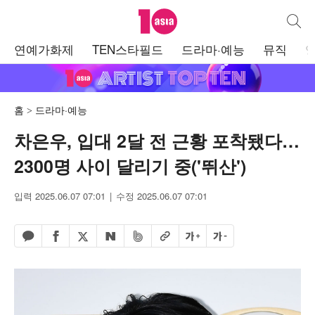
텐아시아
통합검
주
연예가화제
TEN스타필드
드라마·예능
뮤직
메
뉴
홈
드라마·예능
차은우, 입대 2달 전 근황 포착됐다…
2300명 사이 달리기 중('뛰산')
입력 2025.06.07 07:01
수정 2025.06.07 07:01
페이스북 공유하기
밴드 공유하기
카카오톡 공유하기
엑스 공유하기
URL복사
글자 크게
글자 작게
네이버 공유하기