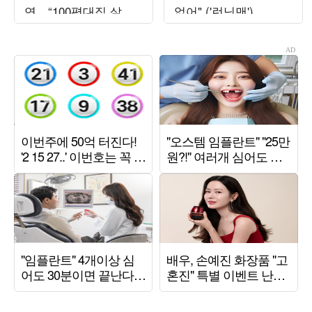
연…“100평대집 살았
없어" ('런닝맨')
지만 행복하지 않았다”