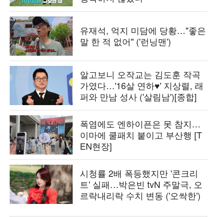
유재석, 억지 미담에 당황…"좋은
말 한 적 없어" ('런닝맨')
알고보니 오작교는 김도훈 작곡
가였다…'16살 연하♥' 지상렬, 래
퍼와 만남 성사 ('살림남')[종합]
폭염에도 엔하이픈은 못 참지…
이마에 쿨패치 붙이고 부산행 [T
EN현장]
시청률 2배 폭등했지만 '콘크리
트' 실패…박은빈 tvN 주말극, 오
르락내리락 수치 변동 ('오싹한')