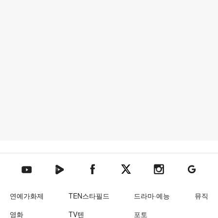
텐아시아 네이버TV
텐아시아 페이스북
텐아시아 엑스
텐아시아 인스타그램
텐아시아
텐아시아 유튜브
연예가화제
TEN스타필드
드라마·예능
뮤직
영화
TV텐
포토