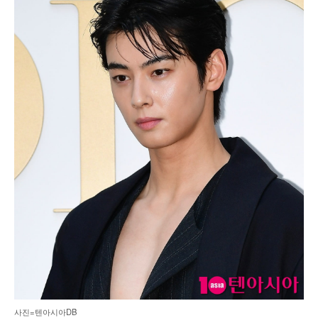
사진=텐아시아DB