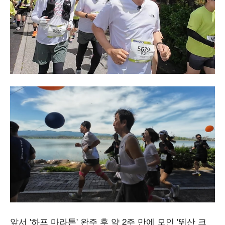
앞서 '하프 마라톤' 완주 후 약 2주 만에 모인 '뛰산 크