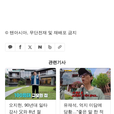
© 텐아시아, 무단전재 및 재배포 금지
페이스북 공유하기
밴드 공유하기
카카오톡 공유하기
엑스 공유하기
URL복사
네이버 공유하기
관련기사
오지헌, 90년대 일타
유재석, 억지 미담에
강사 父와 8년 절
당황…"좋은 말 한 적