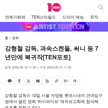
텐아시아
통합검
주
연예가화제
TEN스타필드
드라마·예능
뮤직
메
뉴
홈
영화
강형철 감독, 과속스켄들, 써니 등 7
년만에 복귀작[TEN포토]
입력 2025.05.12 11:43
수정 2025.05.12 11:43
페이스북 공유하기
밴드 공유하기
카카오톡 공유하기
엑스 공유하기
URL복사
글자 크게
글자 작게
네이버 공유하기
강형철 감독이 12일 서울 자양동 롯데시네마 건대입구
점에서 열린 영화 '하이파이브' 제작보고회에 참석해
포즈를 취하고 있다.