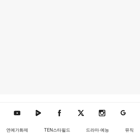
텐아시아 네이버TV
텐아시아 페이스북
텐아시아 엑스
텐아시아 인스타그램
텐아시아
텐아시아 유튜브
연예가화제
TEN스타필드
드라마·예능
뮤직