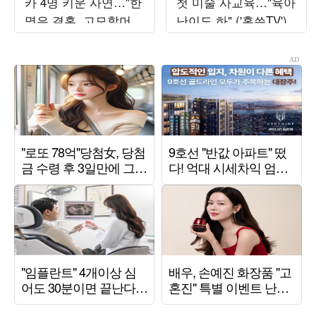
카 4명 키운 사연…"한
첫 미술 사교육…"육아
명은 결혼, 고모할머니
난이도 하" ('홍쓴TV')
됐다"