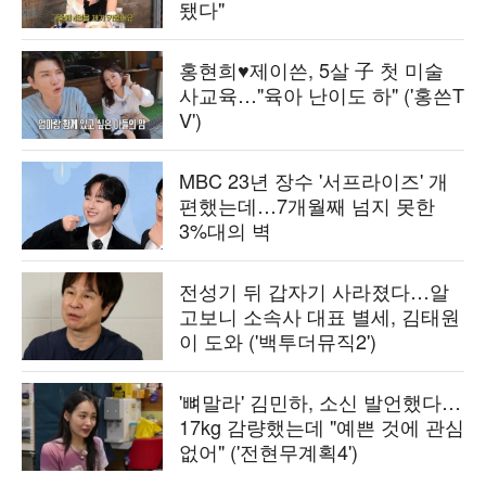
됐다"
홍현희♥제이쓴, 5살 子 첫 미술
사교육…"육아 난이도 하" ('홍쓴T
V')
MBC 23년 장수 '서프라이즈' 개
편했는데…7개월째 넘지 못한
3%대의 벽
전성기 뒤 갑자기 사라졌다…알
고보니 소속사 대표 별세, 김태원
이 도와 ('백투더뮤직2')
'뼈말라' 김민하, 소신 발언했다…
17kg 감량했는데 "예쁜 것에 관심
없어" ('전현무계획4')