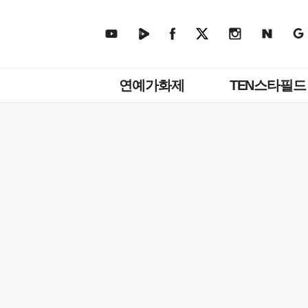
주
연예가화제
TEN스타필드
메
뉴