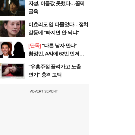
지성, 이름값 못했다…꼴찌
굴욕
이효리도 입 다물었다…정치
갈등에 "빠지면 안 되냐"
[단독]
"다른 남자 만나"
황정민, A씨에 62번 먼저
전화
"유흥주점 끌려가고 노출
연기" 충격 고백
ADVERTISEMENT