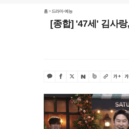
홈
드라마·예능
[종합] '47세' 김사