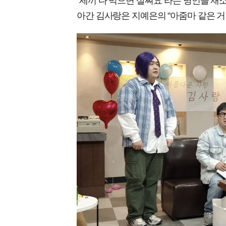
"세끼 다 먹으면 살쪄요"라는 명언을 재
아간 김사랑은 지예은의 "아줌마 같은 거