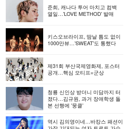
준희, 캐나다 투어 마치고 컴백
열일…'LOVE METHOD' 발매
키스오브라이프, 땀날 틈도 없이
1000만뷰…'SWEAT'도 통했다
제31회 부산국제영화제, 포스터
공개…핵심 모티프=군상
청룡 신인상 받더니 미담까지 터
졌다…김규원, 과거 장애학생 돌
본 선행에 '뭉클'
역시 김의영이네…바캉스 패션이
가장 기대되는 여자 트로트 가수