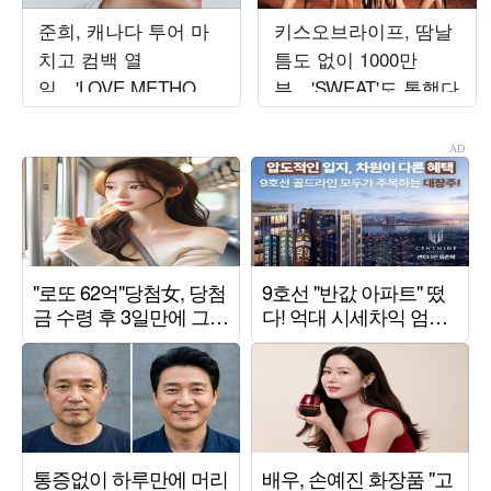
준희, 캐나다 투어 마
키스오브라이프, 땀날
치고 컴백 열
틈도 없이 1000만
일…'LOVE METHOD'
뷰…'SWEAT'도 통했다
발매