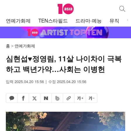
텐아시아
통합검
주
연예가화제
TEN스타필드
드라마·예능
뮤직
메
뉴
홈
연예가화제
심현섭♥정영림, 11살 나이차이 극복
하고 백년가약…사회는 이병헌
입력 2025.04.20 15:56
수정 2025.04.20 15:56
페이스북 공유하기
밴드 공유하기
카카오톡 공유하기
엑스 공유하기
URL복사
글자 크게
글자 작게
네이버 공유하기