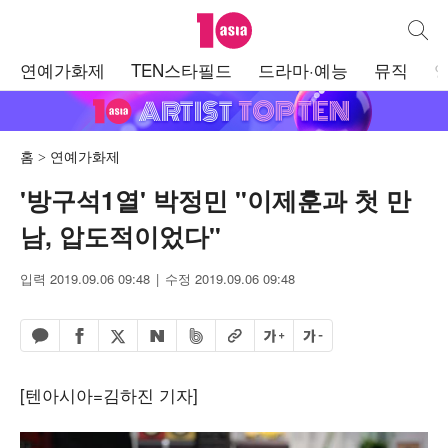
텐아시아
통합검
주
연예가화제
TEN스타필드
드라마·예능
뮤직
메
뉴
홈
연예가화제
'방구석1열' 박정민 "이제훈과 첫 만
남, 압도적이었다"
입력 2019.09.06 09:48
수정 2019.09.06 09:48
페이스북 공유하기
밴드 공유하기
카카오톡 공유하기
엑스 공유하기
URL복사
글자 크게
글자 작게
네이버 공유하기
[텐아시아=김하진 기자]