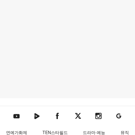
텐아시아 네이버TV
텐아시아 페이스북
텐아시아 엑스
텐아시아 인스타그램
텐아시아
텐아시아 유튜브
연예가화제
TEN스타필드
드라마·예능
뮤직