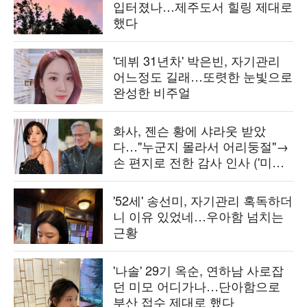
입터졌나…제주도서 힐링 제대로
했다
'데뷔 31년차' 박은빈, 자기관리
어느정도 길래…또렷한 눈빛으로
완성한 비주얼
화사, 젠슨 황에 샤라웃 받았
다…"누군지 몰라서 어리둥절"→
손 편지로 전한 감사 인사 ('미우
새')
'52세' 송선미, 자기관리 혹독하더
니 이유 있었네…우아함 넘치는
근황
'나솔' 29기 옥순, 연하남 사로잡
던 미모 어디가나…단아함으로
부산 접수 제대로 했다