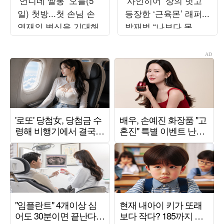
‘언니네 쌀롱’ 오늘(5
‘사인히어’ 상의 벗고
일) 첫방...첫 손님 손
등장한 ‘근육몬’ 래퍼...
연재의 변신을 기대해
박재범 “나보다 몸 좋
다”