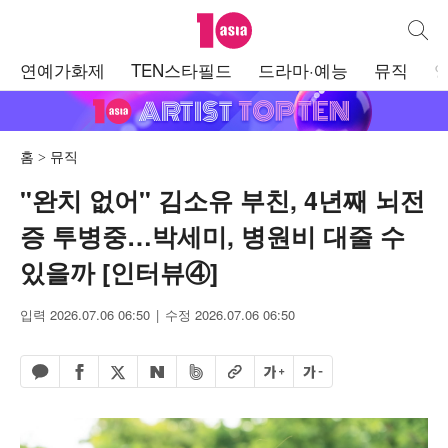
텐아시아
통합검
주
연예가화제
TEN스타필드
드라마·예능
뮤직
메
뉴
홈
뮤직
"완치 없어" 김소유 부친, 4년째 뇌전
증 투병중…박세미, 병원비 대줄 수
있을까 [인터뷰④]
입력 2026.07.06 06:50
수정 2026.07.06 06:50
페이스북 공유하기
밴드 공유하기
카카오톡 공유하기
엑스 공유하기
URL복사
글자 크게
글자 작게
네이버 공유하기