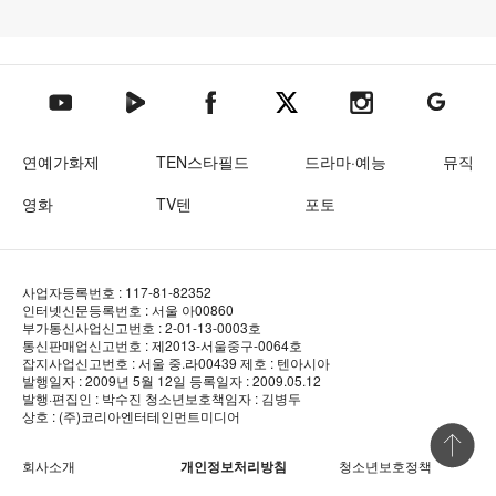
텐아시아 네이버TV
텐아시아 페이스북
텐아시아 엑스
텐아시아 인스타그램
텐아시아
텐아시아 유튜브
연예가화제
TEN스타필드
드라마·예능
뮤직
영화
TV텐
포토
사업자등록번호 : 117-81-82352
인터넷신문등록번호 : 서울 아00860
부가통신사업신고번호 : 2-01-13-0003호
통신판매업신고번호 : 제2013-서울중구-0064호
잡지사업신고번호 : 서울 중.라00439
제호 : 텐아시아
발행일자 : 2009년 5월 12일
등록일자 : 2009.05.12
발행·편집인 : 박수진
청소년보호책임자 : 김병두
상호 : (주)코리아엔터테인먼트미디어
상단 바로
회사소개
개인정보처리방침
청소년보호정책