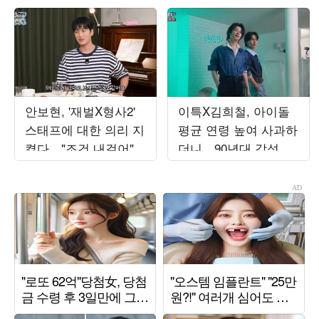
안보현, '재벌X형사2'
이특X김희철, 아이돌
스태프에 대한 의리 지
평균 연령 높여 사과하
켰다…"조건 내걸어"
더니…90년대 감성 재
상남자 면모 ('목요일
해석 ('트기트기 이특')
밤')