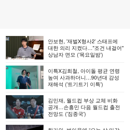
안보현, '재벌X형사2' 스태프에
대한 의리 지켰다…"조건 내걸어"
상남자 면모 ('목요일밤')
이특X김희철, 아이돌 평균 연령
높여 사과하더니…90년대 감성
재해석 ('트기트기 이특')
김민재, 월드컵 부상 교체 비화
공개…손흥민 다음 월드컵 출전
전망도 ('짐종국')
한가인, 번아웃에 “오늘 삶 마감