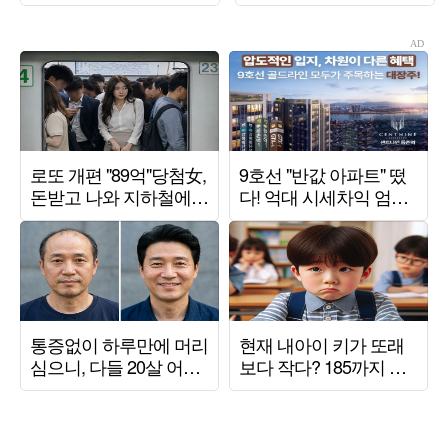
금 고백 ('개과천선')