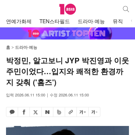
텐아시아
통합검
주
연예가화제
TEN스타필드
드라마·예능
뮤직
메
뉴
홈
드라마·예능
박정민, 알고보니 JYP 박진영과 이웃
주민이었다…입지와 쾌적한 환경까
지 갖춰 ('홈즈')
입력 2026.06.11 15:00
수정 2026.06.11 15:00
페이스북 공유하기
밴드 공유하기
카카오톡 공유하기
엑스 공유하기
URL복사
글자 크게
글자 작게
네이버 공유하기