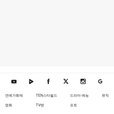
텐아시아 네이버TV
텐아시아 페이스북
텐아시아 엑스
텐아시아 인스타그램
텐아시아
텐아시아 유튜브
연예가화제
TEN스타필드
드라마·예능
뮤직
영화
TV텐
포토