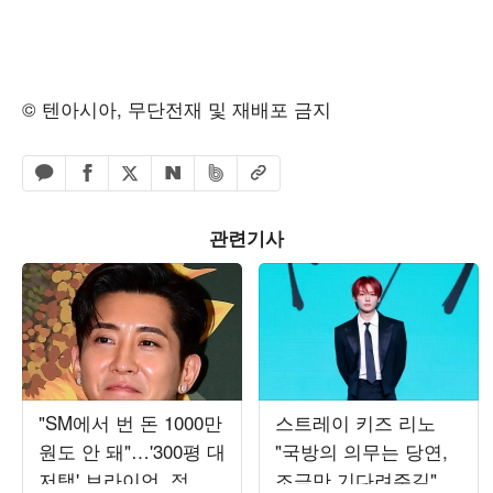
© 텐아시아, 무단전재 및 재배포 금지
페이스북 공유하기
밴드 공유하기
카카오톡 공유하기
엑스 공유하기
URL복사
네이버 공유하기
관련기사
"SM에서 번 돈 1000만
스트레이 키즈 리노
원도 안 돼"…'300평 대
"국방의 의무는 당연,
저택' 브라이언, 정산
조금만 기다려주길"