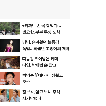
♥티파니 손 꼭 잡았다…
변요한, 부부 투샷 포착
닝닝, 숨겨왔던 볼륨감
폭발…하얼빈 고양이의 매력
띠동갑 뛰어넘은 케미…
다영, 박재범 손 잡고
박명수 前매니저, 생활고
호소
정보석, 알고 보니 주식
사기당했다