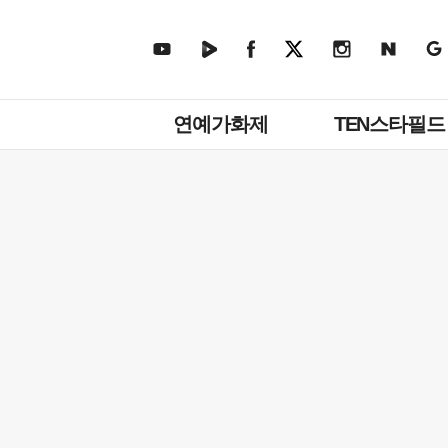
주
연예가화제
TEN스타필드
메
뉴