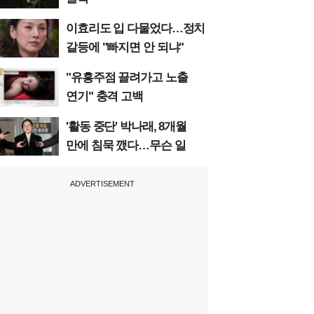
이효리도 입 다물었다…정치
갈등에 "빠지면 안 되냐"
"유흥주점 끌려가고 노출
연기" 충격 고백
'활동 중단' 박나래, 8개월
만에 침묵 깼다…무슨 일
ADVERTISEMENT