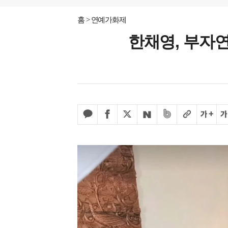
홈
연예가화제
한채영, 부자