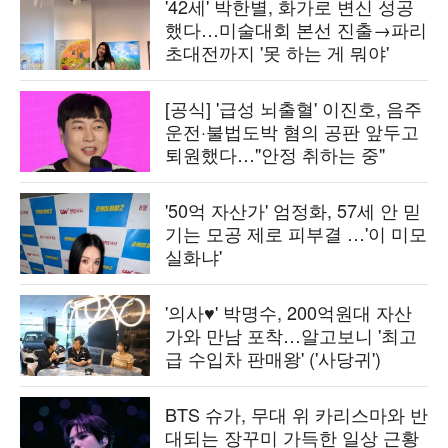
'42세' 박한별, 화가로 변신 성공
했다…미술대회 본선 진출→파리
초대전까지 '못 하는 게 뭐야'
[공식] '급성 뇌출혈' 이진호, 음주
운전·불법도박 혐의 공판 앞두고
퇴원했다…"안정 취하는 중"
'50억 자산가' 엄정화, 57세 안 믿
기는 모공 제로 피부결 …'이 미모
실화냐'
'의사♥' 박명수, 200억원대 자산
가와 만남 포착…알고보니 '최고
급 수입차 판매왕' ('사당귀')
BTS 슈가, 무대 위 카리스마와 반
대되는 장꾸미 가득한 일상 근황