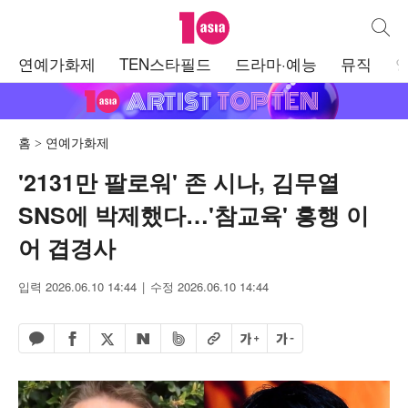
텐아시아
통합검
주
연예가화제
TEN스타필드
드라마·예능
뮤직
메
뉴
홈
연예가화제
'2131만 팔로워' 존 시나, 김무열
SNS에 박제했다…'참교육' 흥행 이
어 겹경사
입력 2026.06.10 14:44
수정 2026.06.10 14:44
페이스북 공유하기
밴드 공유하기
카카오톡 공유하기
엑스 공유하기
URL복사
글자 크게
글자 작게
네이버 공유하기