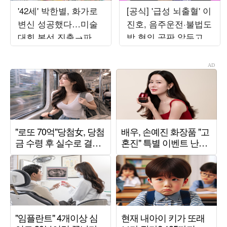
'42세' 박한별, 화가로
[공식] '급성 뇌출혈' 이
변신 성공했다…미술
진호, 음주운전·불법도
대회 본선 진출→파리
박 혐의 공판 앞두고
초대전까지 '못 하는
퇴원했다…"안정 취하
게 뭐야'
는 중"