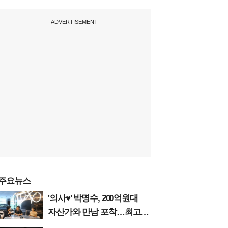
ADVERTISEMENT
주요뉴스
'의사♥' 박명수, 200억원대
자산가와 만남 포착…최고급
수입차 판매왕