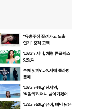
"유흥주점 끌려가고 노출
연기" 충격 고백
'163cm' 제니, 체형 콤플렉스
있었다
수애 맞아?…46세에 콜라병
몸매
'167cm·44kg' 진세연,
'뼈말라'라더니 날아가겠어
'172cm·50kg' 유이, 뼈만 남은