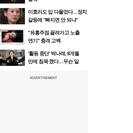
이효리도 입 다물었다…정치
갈등에 "빠지면 안 되냐"
"유흥주점 끌려가고 노출
연기" 충격 고백
'활동 중단' 박나래, 8개월
만에 침묵 깼다…무슨 일
ADVERTISEMENT