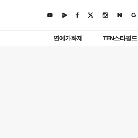
주
연예가화제
TEN스타필드
메
뉴