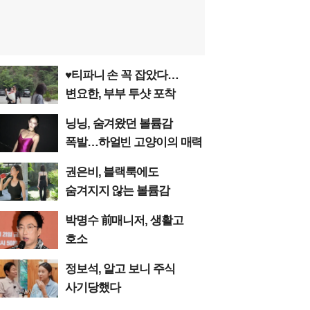
♥티파니 손 꼭 잡았다…
변요한, 부부 투샷 포착
닝닝, 숨겨왔던 볼륨감
폭발…하얼빈 고양이의 매력
권은비, 블랙룩에도
숨겨지지 않는 볼륨감
박명수 前매니저, 생활고
호소
정보석, 알고 보니 주식
사기당했다