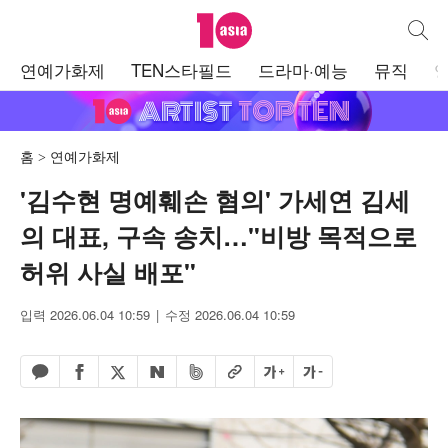
텐아시아
통합검
주
연예가화제
TEN스타필드
드라마·예능
뮤직
메
뉴
홈
연예가화제
'김수현 명예훼손 혐의' 가세연 김세
의 대표, 구속 송치…"비방 목적으로
허위 사실 배포"
입력 2026.06.04 10:59
수정 2026.06.04 10:59
페이스북 공유하기
밴드 공유하기
카카오톡 공유하기
엑스 공유하기
URL복사
글자 크게
글자 작게
네이버 공유하기