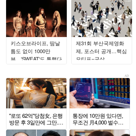
키스오브라이프, 땀날
제31회 부산국제영화
틈도 없이 1000만
제, 포스터 공개…핵심
뷰…'SWEAT'도 통했다
모티프=군상