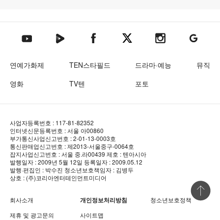
텐아시아 네이버TV
텐아시아 페이스북
텐아시아 엑스
텐아시아 인스타그램
텐아시아
텐아시아 유튜브
연예가화제
TEN스타필드
드라마·예능
뮤직
영화
TV텐
포토
사업자등록번호 : 117-81-82352
인터넷신문등록번호 : 서울 아00860
부가통신사업신고번호 : 2-01-13-0003호
통신판매업신고번호 : 제2013-서울중구-0064호
잡지사업신고번호 : 서울 중.라00439
제호 : 텐아시아
발행일자 : 2009년 5월 12일
등록일자 : 2009.05.12
발행·편집인 : 박수진
청소년보호책임자 : 김병두
상호 : (주)코리아엔터테인먼트미디어
상단 바로
회사소개
개인정보처리방침
청소년보호정책
제휴 및 광고문의
사이트맵