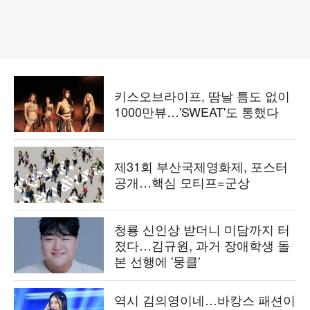
키스오브라이프, 땀날 틈도 없이
1000만뷰…'SWEAT'도 통했다
제31회 부산국제영화제, 포스터
공개…핵심 모티프=군상
청룡 신인상 받더니 미담까지 터
졌다…김규원, 과거 장애학생 돌
본 선행에 '뭉클'
역시 김의영이네…바캉스 패션이