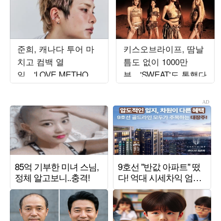
준희, 캐나다 투어 마
키스오브라이프, 땀날
치고 컴백 열
틈도 없이 1000만
일…'LOVE METHOD'
뷰…'SWEAT'도 통했다
발매