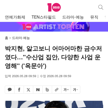
텐아시아
통합검
주
연예가화제
TEN스타필드
드라마·예능
뮤직
메
뉴
홈
드라마·예능
박지현, 알고보니 어마어마한 금수저
였다…"수산업 집안, 다양한 사업 운
영해" ('옥문아')
입력 2026.05.28 09:59
수정 2026.05.28 09:59
페이스북 공유하기
밴드 공유하기
카카오톡 공유하기
엑스 공유하기
URL복사
글자 크게
글자 작게
네이버 공유하기