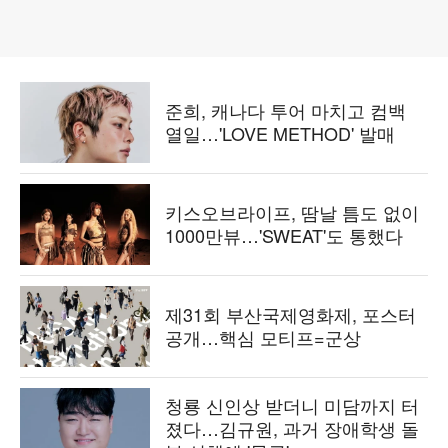
준희, 캐나다 투어 마치고 컴백
열일…'LOVE METHOD' 발매
키스오브라이프, 땀날 틈도 없이
1000만뷰…'SWEAT'도 통했다
제31회 부산국제영화제, 포스터
공개…핵심 모티프=군상
청룡 신인상 받더니 미담까지 터
졌다…김규원, 과거 장애학생 돌