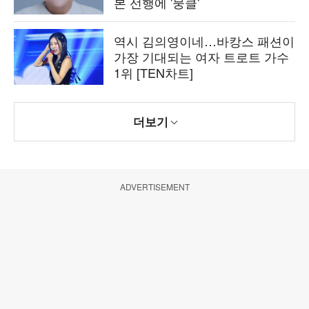
본 선행에 '뭉클'
역시 김의영이네…바캉스 패션이
가장 기대되는 여자 트로트 가수
1위 [TEN차트]
더보기
ADVERTISEMENT