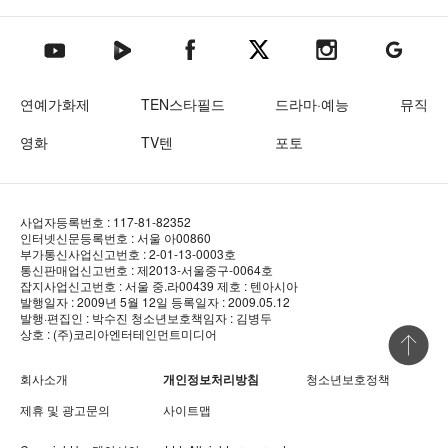
텐아시아 네이버TV
텐아시아 페이스북
텐아시아 엑스
텐아시아 인스타그램
텐아시아
텐아시아 유튜브
연예가화제
TEN스타필드
드라마·예능
뮤직
영화
TV텐
포토
사업자등록번호 : 117-81-82352
인터넷신문등록번호 : 서울 아00860
부가통신사업신고번호 : 2-01-13-0003호
통신판매업신고번호 : 제2013-서울중구-0064호
잡지사업신고번호 : 서울 중.라00439
제호 : 텐아시아
발행일자 : 2009년 5월 12일
등록일자 : 2009.05.12
발행·편집인 : 박수진
청소년보호책임자 : 김병두
상호 : (주)코리아엔터테인먼트미디어
상단 바로
회사소개
개인정보처리방침
청소년보호정책
제휴 및 광고문의
사이트맵