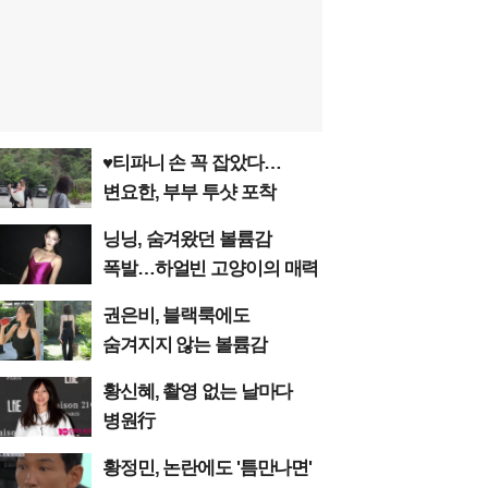
♥티파니 손 꼭 잡았다…
변요한, 부부 투샷 포착
닝닝, 숨겨왔던 볼륨감
폭발…하얼빈 고양이의 매력
권은비, 블랙룩에도
숨겨지지 않는 볼륨감
황신혜, 촬영 없는 날마다
병원行
황정민, 논란에도 '틈만나면'