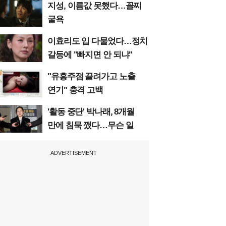
지성, 이름값 못했다…꼴찌
굴욕
이효리도 입 다물었다…정치
갈등에 "빠지면 안 되냐"
"유흥주점 끌려가고 노출
연기" 충격 고백
'활동 중단' 박나래, 8개월
만에 침묵 깼다…무슨 일
ADVERTISEMENT