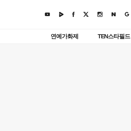
주
연예가화제
TEN스타필드
메
뉴