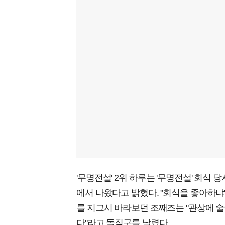
'무명전설' 2위 하루는 '무명전설' 회식 
에서 나왔다고 밝혔다. "회식을 좋아하냐
를 지그시 바라보던 조째즈는 "관상에 술이
다"라고 돌직구를 날렸다.