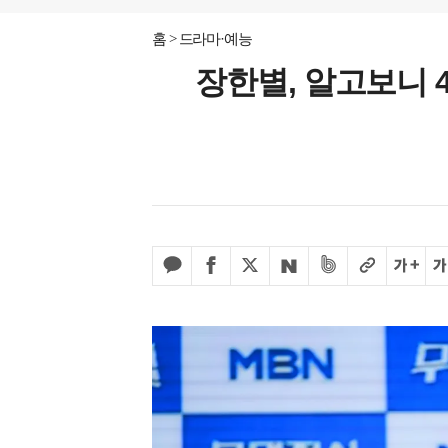
홈
드라마·예능
장한별, 알고보니