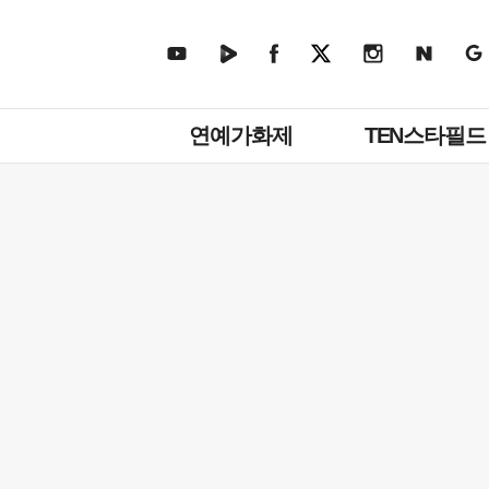
주
연예가화제
TEN스타필드
메
뉴