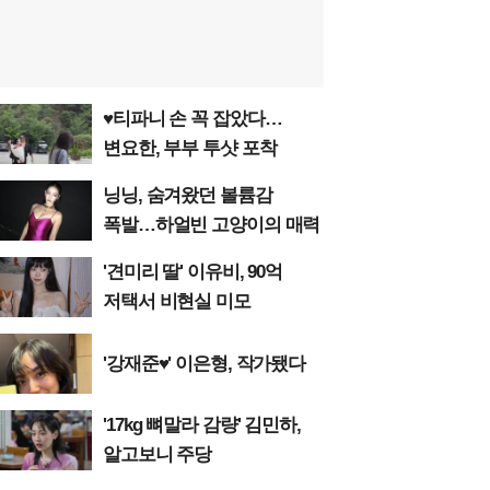
♥티파니 손 꼭 잡았다…
변요한, 부부 투샷 포착
닝닝, 숨겨왔던 볼륨감
폭발…하얼빈 고양이의 매력
'견미리 딸' 이유비, 90억
저택서 비현실 미모
'강재준♥' 이은형, 작가됐다
'17kg 뼈말라 감량' 김민하,
알고보니 주당