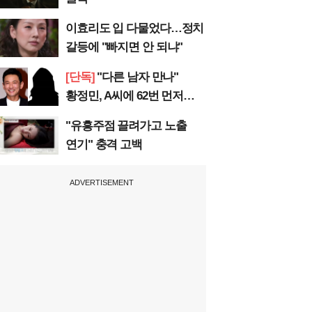
이효리도 입 다물었다…정치
갈등에 "빠지면 안 되냐"
[단독]
"다른 남자 만나"
황정민, A씨에 62번 먼저
전화
"유흥주점 끌려가고 노출
연기" 충격 고백
ADVERTISEMENT