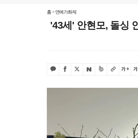
홈
연예가화제
'43세' 안현모, 돌