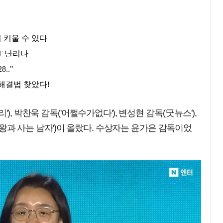
, 박찬욱 감독('어쩔수가없다'), 변성현 감독('굿뉴스'),
('왕과 사는 남자')이 올랐다. 수상자는 윤가은 감독이었