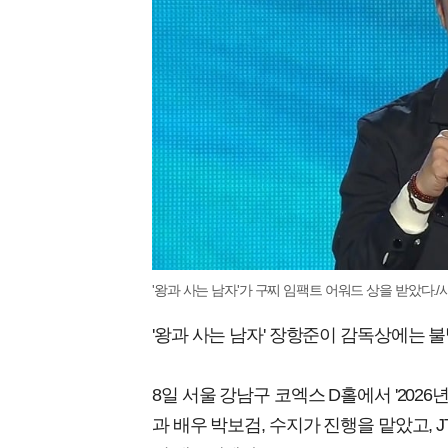
'왕과 사는 남자'가 구찌 임팩트 어워드 상을 받았다./
'왕과 사는 남자' 장항준이 감독상에는 
8일 서울 강남구 코엑스 D홀에서 '202
과 배우 박보검, 수지가 진행을 맡았고, J