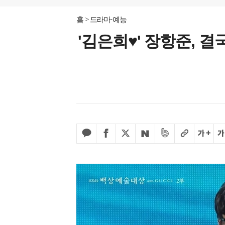
홈
드라마·예능
'김은희♥' 장항준, 