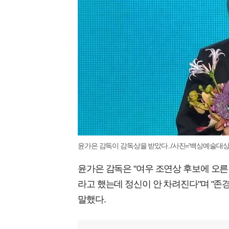
윤가은 감독이 감독상을 받았다../사진='백상예술대상'
윤가은 감독은 "여우 조연상 후보에 오
라고 했는데 정신이 안 차려진다"며 "
말했다.