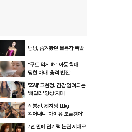
닝닝, 숨겨왔던 볼륨감 폭발
"구토 먹게 해" 아동 학대
당한 아내 '충격 반전'
'55세' 고현정, 건강 염려되는
'뼈말라' 앙상 자태
신봉선, 체지방 11kg
걷어내니 '아이유 도플갱어'
7년 만에 연기력 논란 제대로