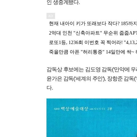
인 생중계됐다.
감독상 후보에는 김도영 감독('만약에 우리')
윤가은 감독('세계의 주인'), 장항준 감독
다.