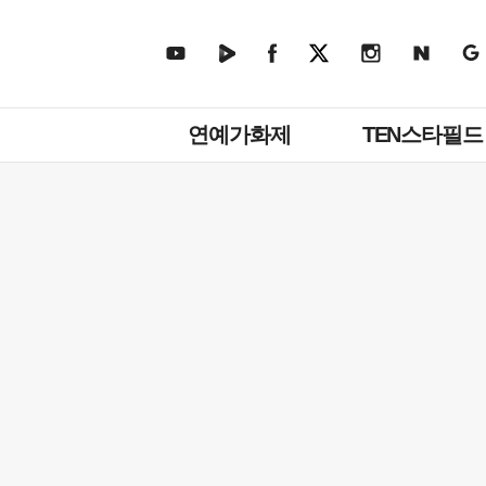
주
연예가화제
TEN스타필드
메
뉴