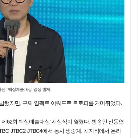
사진='백상예술대상' 영상 캡처.
불발됐지만, 구찌 임팩트 어워드로 트로피를 거머쥐었다.
6년 제62회 백상예술대상' 시상식이 열렸다. 방송인 신동엽
TBC·JTBC2·JTBC4에서 동시 생중계, 치지직에서 온라