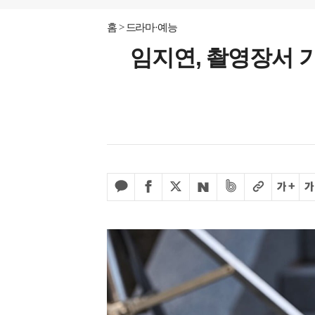
홈
드라마·예능
임지연, 촬영장서 