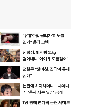
"유흥주점 끌려가고 노출
연기" 충격 고백
신봉선, 체지방 11kg
걷어내니 '아이유 도플갱어'
전현무 "전여친, 집착과 통제
심해"
논란에 하차하더니…샤이니
키, '혼자 사는 일상' 공개
7년 만에 연기력 논란 제대로