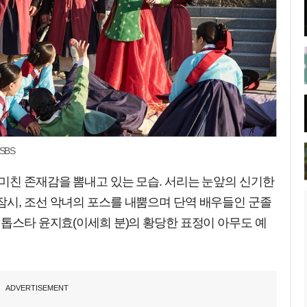
SBS
미친 존재감을 뽐내고 있는 모습. 서리는 눈앞의 신기한
잠시, 조선 악녀의 포스를 내뿜으며 단역 배우들인 군졸
 톱스타 윤지효(이세희 분)의 황당한 표정이 아무도 예
ADVERTISEMENT