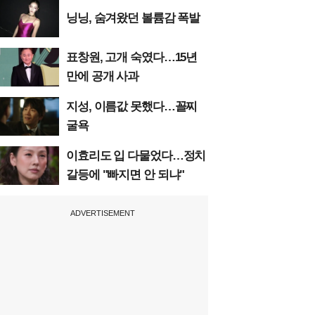
닝닝, 숨겨왔던 볼륨감 폭발
표창원, 고개 숙였다…15년
만에 공개 사과
지성, 이름값 못했다…꼴찌
굴욕
이효리도 입 다물었다…정치
갈등에 "빠지면 안 되냐"
ADVERTISEMENT