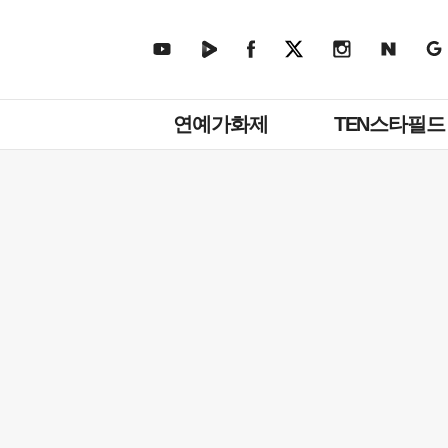
주
연예가화제
TEN스타필드
메
뉴