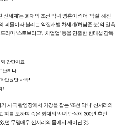
진 신세계’는 희대의 조선 악녀 영혼이 씌어 ‘악질’ 해진
의 괴물이라 불리는 악질재벌 차세계(허남준 분)의 일촉
드라마 ‘스토브리그’, ‘치얼업’ 등을 연출한 한태섭 감독
1세기 사극 촬영장에서 기강을 잡는 ‘조선 악녀’ 신서리의
 피를 토하며 죽은 희대의 악녀 단심이 300년 후인
고 있던 무명배우 신서리의 몸에서 깨어난 것.