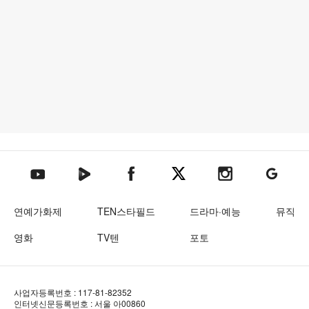
텐아시아 네이버TV
텐아시아 페이스북
텐아시아 엑스
텐아시아 인스타그램
텐아시아
텐아시아 유튜브
연예가화제
TEN스타필드
드라마·예능
뮤직
영화
TV텐
포토
사업자등록번호 : 117-81-82352
인터넷신문등록번호 : 서울 아00860