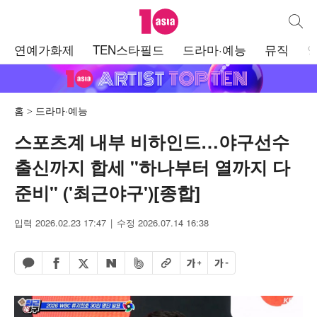
텐아시아
통합검
주
연예가화제
TEN스타필드
드라마·예능
뮤직
메
뉴
홈
드라마·예능
스포츠계 내부 비하인드…야구선수
출신까지 합세 "하나부터 열까지 다
준비" ('최근야구')[종합]
입력 2026.02.23 17:47
수정 2026.07.14 16:38
페이스북 공유하기
밴드 공유하기
카카오톡 공유하기
엑스 공유하기
URL복사
글자 크게
글자 작게
네이버 공유하기