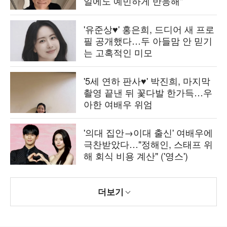
일에도 예민하게 반응해"
'유준상♥' 홍은희, 드디어 새 프로
필 공개했다…두 아들맘 안 믿기
는 고혹적인 미모
'5세 연하 판사♥' 박진희, 마지막
촬영 끝낸 뒤 꽃다발 한가득…우
아한 여배우 위엄
'의대 집안→이대 출신' 여배우에
극찬받았다…"정해인, 스태프 위
해 회식 비용 계산" ('영스')
더보기