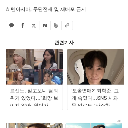
© 텐아시아, 무단전재 및 재배포 금지
페이스북 공유하기
밴드 공유하기
카카오톡 공유하기
엑스 공유하기
URL복사
네이버 공유하기
관련기사
르센느, 알고보니 탈퇴
'모솔연애2' 최혁준, 고
위기 있었다…"희망 보
개 숙였다…SNS 사과
이지 않아, 원이가 부
문 업로드 "사소한 일
모님 설득" ('전참시')
에도 예민하게 반응해"