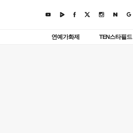
주
연예가화제
TEN스타필드
메
뉴