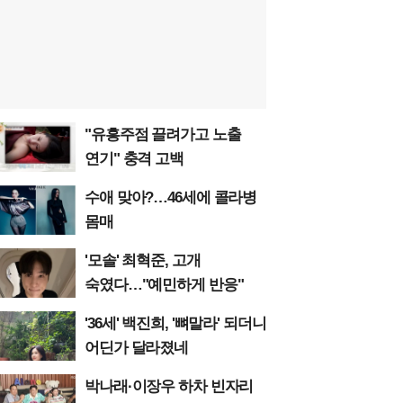
"유흥주점 끌려가고 노출
연기" 충격 고백
수애 맞아?…46세에 콜라병
몸매
'모솔' 최혁준, 고개
숙였다…"예민하게 반응"
'36세' 백진희, '뼈말라' 되더니
어딘가 달라졌네
박나래·이장우 하차 빈자리