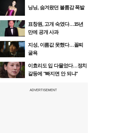
닝닝, 숨겨왔던 볼륨감 폭발
표창원, 고개 숙였다…15년
만에 공개 사과
지성, 이름값 못했다…꼴찌
굴욕
이효리도 입 다물었다…정치
갈등에 "빠지면 안 되냐"
ADVERTISEMENT