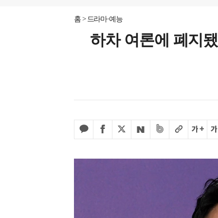
홈
드라마·예능
하차 여론에 폐지됐