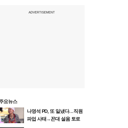
ADVERTISEMENT
주요뉴스
나영석 PD, 또 일냈다…직원
파업 사태→꼰대 설움 토로