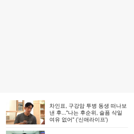
차인표, 구강암 투병 동생 떠나보
낸 후..."나는 후순위, 슬픔 삭일
여유 없어" ('신애라이프')