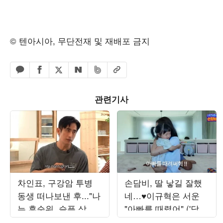
© 텐아시아, 무단전재 및 재배포 금지
페이스북 공유하기
밴드 공유하기
카카오톡 공유하기
엑스 공유하기
URL복사
네이버 공유하기
관련기사
차인표, 구강암 투병
손담비, 딸 낳길 잘했
동생 떠나보낸 후..."나
네…♥이규혁은 서운
는 후순위, 슬픔 삭일
"아빠를 때렸어" ('담비
여유 없어" ('신애라이
손')