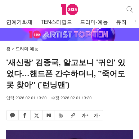
텐아시아
통합검
주
연예가화제
TEN스타필드
드라마·예능
뮤직
메
뉴
홈
드라마·예능
'새신랑' 김종국, 알고보니 '귀인' 있
었다…핸드폰 간수하더니, "죽어도
못 찾아" ('런닝맨')
입력 2026.02.01 13:30
수정 2026.02.01 13:30
페이스북 공유하기
밴드 공유하기
카카오톡 공유하기
엑스 공유하기
URL복사
글자 크게
글자 작게
네이버 공유하기