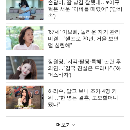
손담비, 딸 낳길 잘했네…♥이규
혁은 서운 "아빠를 때렸어" ('담비
손')
'67세' 이보희, 놀라운 자기 관리
비결…"셀프로 20년, 거울 보면
덜 심란해"
장원영, '지각·팔짱·특혜' 논란 후
의연…"결국 진실은 드러나" ('하
퍼스바자')
하리수, 알고 보니 조카 4명 키
워…"한 명은 결혼, 고모할머니
됐다"
더보기