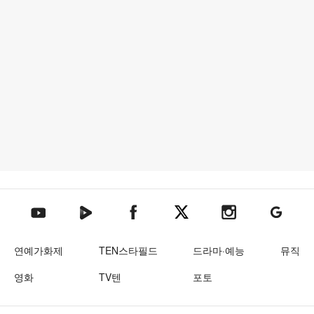
텐아시아 네이버TV
텐아시아 페이스북
텐아시아 엑스
텐아시아 인스타그램
텐아시아
텐아시아 유튜브
연예가화제
TEN스타필드
드라마·예능
뮤직
영화
TV텐
포토