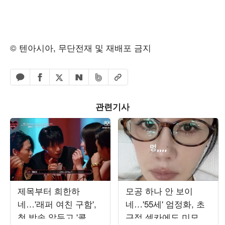
© 텐아시아, 무단전재 및 재배포 금지
페이스북 공유하기
밴드 공유하기
카카오톡 공유하기
엑스 공유하기
URL복사
네이버 공유하기
관련기사
제목부터 희한하
모공 하나 안 보이
네…'래퍼 여친 구함',
네…'55세' 엄정화, 초
첫 방송 앞두고 '콜아
근접 셀카에도 미모 자