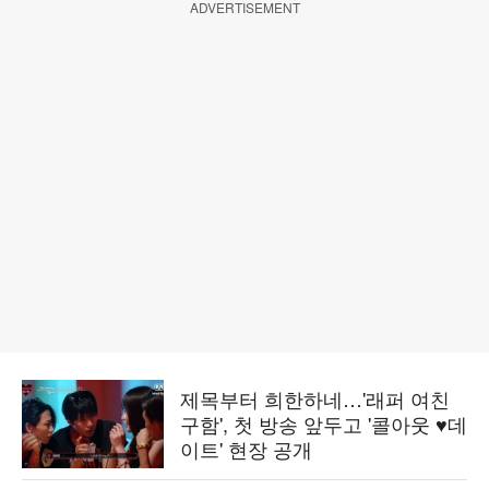
ADVERTISEMENT
제목부터 희한하네…'래퍼 여친
구함', 첫 방송 앞두고 '콜아웃 ♥데
이트' 현장 공개