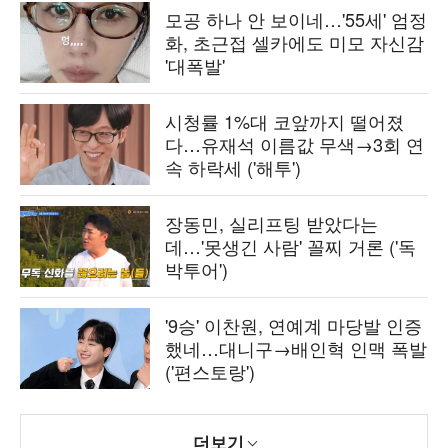
모공 하나 안 보이네…'55세' 엄정
화, 초근접 셀카에도 미모 자신감
'대폭발'
시청률 1%대 코앞까지 떨어졌
다…유재석 이름값 무색→3회 연
속 하락세 ('해투')
장동민, 실리프팅 받았다는
데…'못생긴 사람' 꼴찌 거론 ('독
박투어')
'9승' 이찬원, 연예계 마당발 인증
했네…대니구→배인혁 인맥 폭발
('편스토랑')
더보기