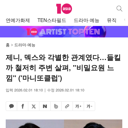
텐아시아
통합검
주
연예가화제
TEN스타필드
드라마·예능
뮤직
메
뉴
홈
드라마·예능
제니, 덱스와 각별한 관계였다…들킬
까 철저히 주변 살펴, "비밀요원 느
낌" ('마니또클럽')
입력 2026.02.01 18:10
수정 2026.02.01 18:10
페이스북 공유하기
밴드 공유하기
카카오톡 공유하기
엑스 공유하기
URL복사
글자 크게
글자 작게
네이버 공유하기