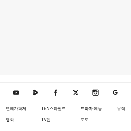
텐아시아 네이버TV
텐아시아 페이스북
텐아시아 엑스
텐아시아 인스타그램
텐아시아
텐아시아 유튜브
연예가화제
TEN스타필드
드라마·예능
뮤직
영화
TV텐
포토