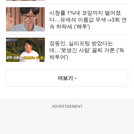
시청률 1%대 코앞까지 떨어졌
다…유재석 이름값 무색→3회 연
속 하락세 ('해투')
장동민, 실리프팅 받았다는
데…'못생긴 사람' 꼴찌 거론 ('독
박투어')
더보기
ADVERTISEMENT