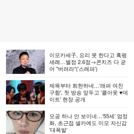
이모카세子, 요리 못 한다고 혹평
세례…별점 2.6점→콘치즈 다 굳
어 "버려라"('스레파')
제목부터 희한하네…'래퍼 여친
구함', 첫 방송 앞두고 '콜아웃 ♥데
이트' 현장 공개
모공 하나 안 보이네…'55세' 엄정
화, 초근접 셀카에도 미모 자신감
'대폭발'