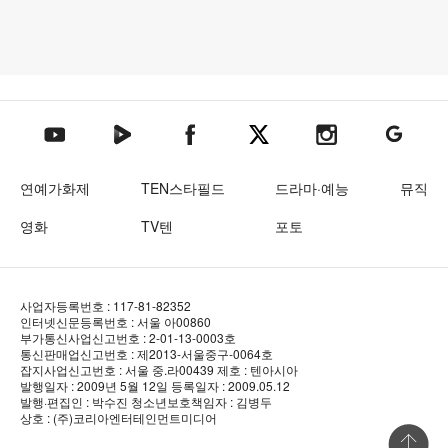
텐아시아 네이버TV
텐아시아 페이스북
텐아시아 엑스
텐아시아 인스타그램
텐아시아
텐아시아 유튜브
연예가화제
TEN스타필드
드라마·예능
뮤직
영화
TV텐
포토
사업자등록번호 : 117-81-82352
인터넷신문등록번호 : 서울 아00860
부가통신사업신고번호 : 2-01-13-0003호
통신판매업신고번호 : 제2013-서울중구-0064호
잡지사업신고번호 : 서울 중.라00439
제호 : 텐아시아
발행일자 : 2009년 5월 12일
등록일자 : 2009.05.12
발행·편집인 : 박수진
청소년보호책임자 : 김병두
상호 : (주)코리아엔터테인먼트미디어
상단 바로