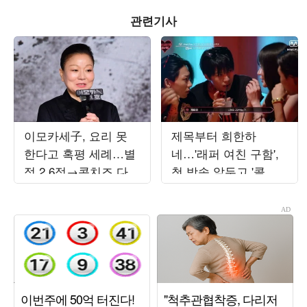
관련기사
이모카세子, 요리 못
제목부터 희한하
한다고 혹평 세례…별
네…'래퍼 여친 구함',
점 2.6점→콘치즈 다
첫 방송 앞두고 '콜아
굳어 "버려라"('스레
웃 ♥데이트' 현장 공개
파')