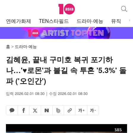
텐아시아
통합검
주
연예가화제
TEN스타필드
드라마·예능
뮤직
메
뉴
홈
드라마·예능
김혜윤, 끝내 구미호 복귀 포기하
나…'♥로몬'과 불길 속 투혼 '5.3%' 돌
파 ('오인간')
입력 2026.02.01 08:30
수정 2026.02.01 08:30
페이스북 공유하기
밴드 공유하기
카카오톡 공유하기
엑스 공유하기
URL복사
글자 크게
글자 작게
네이버 공유하기