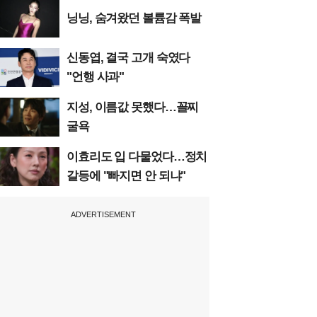
닝닝, 숨겨왔던 볼륨감 폭발
신동엽, 결국 고개 숙였다
"언행 사과"
지성, 이름값 못했다…꼴찌
굴욕
이효리도 입 다물었다…정치
갈등에 "빠지면 안 되냐"
ADVERTISEMENT