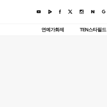
주
연예가화제
TEN스타필드
메
뉴