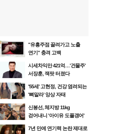
"유흥주점 끌려가고 노출
연기" 충격 고백
시세차익만 421억…'건물주'
서장훈, 잭팟 터졌다
'55세' 고현정, 건강 염려되는
'뼈말라' 앙상 자태
신봉선, 체지방 11kg
걷어내니 '아이유 도플갱어'
7년 만에 연기력 논란 제대로