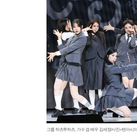
그룹 하츠투하츠, 가수 겸 배우 김세정/사진=텐아시아