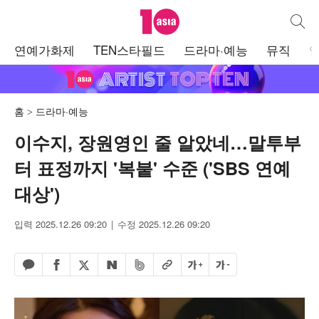
텐아시아
통합검
주
연예가화제
TEN스타필드
드라마·예능
뮤직
메
뉴
홈
드라마·예능
이수지, 장원영인 줄 알았네…말투부
터 표정까지 '복붙' 수준 ('SBS 연예
대상')
입력 2025.12.26 09:20
수정 2025.12.26 09:20
페이스북 공유하기
밴드 공유하기
카카오톡 공유하기
엑스 공유하기
URL복사
글자 크게
글자 작게
네이버 공유하기