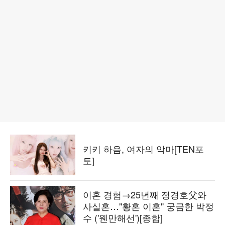
키키 하음, 여자의 악마[TEN포
토]
이혼 경험→25년째 정경호父와
사실혼…"황혼 이혼" 궁금한 박정
수 ('웬만해선')[종합]