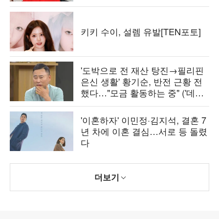
키키 수이, 설렘 유발[TEN포토]
'도박으로 전 재산 탕진→필리핀
은신 생활' 황기순, 반전 근황 전
했다…"모금 활동하는 중" ('데이
앤나잇')
'이혼하자' 이민정·김지석, 결혼 7
년 차에 이혼 결심…서로 등 돌렸
다
더보기