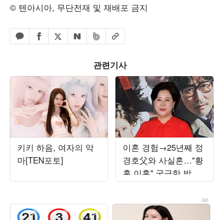
© 텐아시아, 무단전재 및 재배포 금지
페이스북 공유하기
밴드 공유하기
카카오톡 공유하기
엑스 공유하기
URL복사
네이버 공유하기
관련기사
키키 하음, 여자의 악
이혼 경험→25년째 정
마[TEN포토]
경호父와 사실혼…"황
혼 이혼" 궁금한 박정
수 ('웬만해선')[종합]