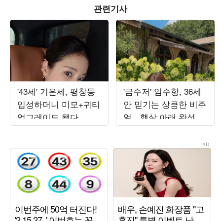
관련기사
'43세' 기은세, 평창동
'금수저' 임수향, 36세
입성하더니 미모+귀티
안 믿기는 상큼한 비주
업그레이드 됐다…압
얼…햇살 아래 완성한
도적 우아함
그림 같은 미모