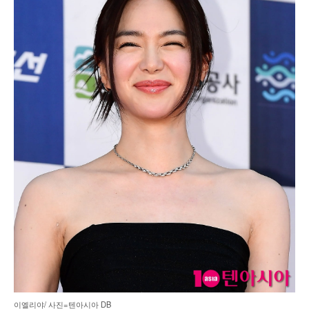
이엘리야/ 사진=텐아시아 DB