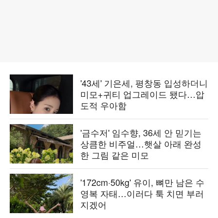
'43세' 기은세, 평창동 입성하더니
미모+귀티 업그레이드 됐다…압
도적 우아함
'금수저' 임수향, 36세 안 믿기는
상큼한 비주얼…햇살 아래 완성
한 그림 같은 미모
'172cm·50kg' 유이, 뼈만 남은 수
영복 자태…이러다 툭 치면 부러
지겠어