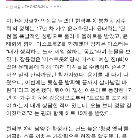
사진 제공 = TV CHOSUN ‘미스트롯4’
지난주 강렬한 인상을 남겼던 현역부 X '봉천동 김수
희'의 정체는 17년 차 가수 윤태화였다. 윤태화는 '단
현'을 폭발적인 성량으로 불러내 올하트를 받았고, 윤
태화와 함께 '미스트롯2'를 함께했던 양지은 마스터는
"내가 생각하는 노래 제일 잘하는 동료"라며 눈물을 보
였다. 장윤정은 '미스트롯2' 당시 마스터 예심 진(眞)이
었던 윤태화에 대해 "여러 미션들을 수행하며 순위가
자꾸 밀려 안타까웠던 참가자였다. 용기를 내 다시 나
왔으니, 이번에는 뒷심을 발휘해 끝까지 살아남길 바
란다"라고 응원했다. 뒤이어 '일산 이은하'로 등장한 17
년 차 가수 채윤은 김용임으로부터 "트로트를 포기해
야 하는지 내게 상담한 적이 있는데, 오늘 보니 정말 깊
어졌더라"라는 평과 함께 하트 19개를 받았다.
현역부 X의 '남양주 황정자'는 난도 높은 '황성 옛터'를
선곡해 소름 끼치는 가창력으로 현장을 압도했다. 올