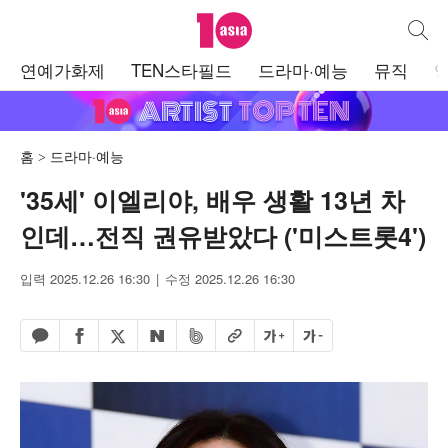
텐아시아
통합검
주
연예가화제
TEN스타필드
드라마·예능
뮤직
메
뉴
홈
드라마·예능
'35세' 이엘리야, 배우 생활 13년 차
인데…전직 권유받았다 ('미스트롯4')
입력 2025.12.26 16:30
수정 2025.12.26 16:30
페이스북 공유하기
밴드 공유하기
카카오톡 공유하기
엑스 공유하기
URL복사
글자 크게
글자 작게
네이버 공유하기