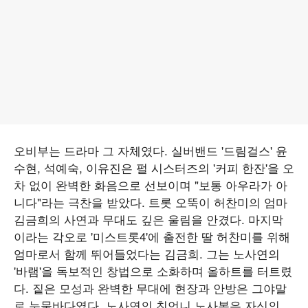
오비부는 드라마 그 자체였다. 실버밴드 '드림걸스' 윤
수현, 석예숙, 이유진은 펄 시스터즈의 '커피 한잔'을 오
차 없이 완벽한 화음으로 선보이며 "보통 아우라가 아
니다"라는 극찬을 받았다. 트롯 오뚝이 허찬미의 엄마
김금희의 사연과 무대도 깊은 울림을 안겼다. 마지막
이라는 각오로 '미스트롯4'에 출전한 딸 허찬미를 위해
엄마로서 함께 뛰어들었다는 김금희. 그는 노사연의
'바램'을 독보적인 창법으로 소화하며 올하트를 터트렸
다. 짙은 모성과 완벽한 무대에 현장과 안방은 그야말
로 눈물바다였다. 노사연의 친언니 노사봉은 자신의