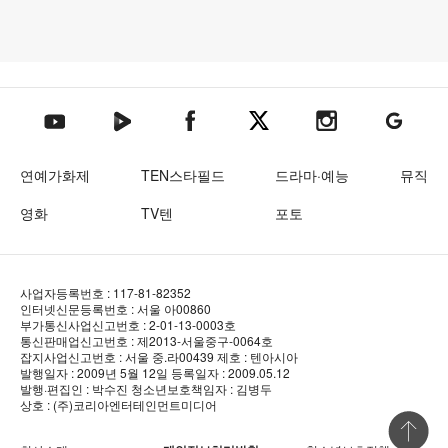
텐아시아 네이버TV
텐아시아 페이스북
텐아시아 엑스
텐아시아 인스타그램
텐아시아
텐아시아 유튜브
연예가화제
TEN스타필드
드라마·예능
뮤직
영화
TV텐
포토
사업자등록번호 : 117-81-82352
인터넷신문등록번호 : 서울 아00860
부가통신사업신고번호 : 2-01-13-0003호
통신판매업신고번호 : 제2013-서울중구-0064호
잡지사업신고번호 : 서울 중.라00439
제호 : 텐아시아
발행일자 : 2009년 5월 12일
등록일자 : 2009.05.12
발행·편집인 : 박수진
청소년보호책임자 : 김병두
상호 : (주)코리아엔터테인먼트미디어
상단 바로