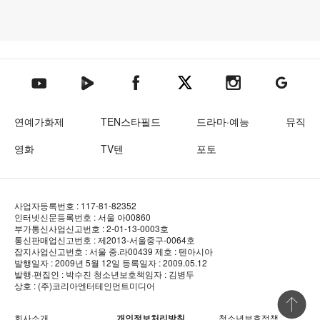
텐아시아 네이버TV
텐아시아 페이스북
텐아시아 엑스
텐아시아 인스타그램
텐아시아
텐아시아 유튜브
연예가화제
TEN스타필드
드라마·예능
뮤직
영화
TV텐
포토
사업자등록번호 : 117-81-82352
인터넷신문등록번호 : 서울 아00860
부가통신사업신고번호 : 2-01-13-0003호
통신판매업신고번호 : 제2013-서울중구-0064호
잡지사업신고번호 : 서울 중.라00439
제호 : 텐아시아
발행일자 : 2009년 5월 12일
등록일자 : 2009.05.12
발행·편집인 : 박수진
청소년보호책임자 : 김병두
상호 : (주)코리아엔터테인먼트미디어
상단 바로
회사소개
개인정보처리방침
청소년보호정책