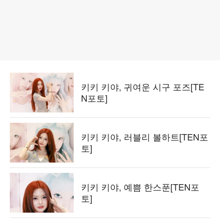
키키 키야, 귀여운 시구 포즈[TE
N포토]
키키 키야, 러블리 볼하트[TEN포
토]
키키 키야, 예쁨 한스푼[TEN포
토]