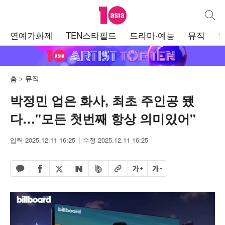
텐아시아
통합검
주
연예가화제
TEN스타필드
드라마·예능
뮤직
메
뉴
홈
뮤직
박정민 업은 화사, 최초 주인공 됐
다…"모든 첫번째 항상 의미있어"
입력 2025.12.11 16:25
수정 2025.12.11 16:25
페이스북 공유하기
밴드 공유하기
카카오톡 공유하기
엑스 공유하기
URL복사
글자 크게
글자 작게
네이버 공유하기