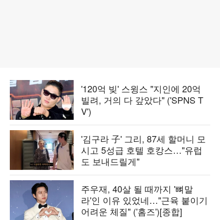
'120억 빚' 스윙스 "지인에 20억
빌려, 거의 다 갚았다" ('SPNS T
V')
'김구라 子' 그리, 87세 할머니 모
시고 5성급 호텔 호캉스…"유럽
도 보내드릴게"
주우재, 40살 될 때까지 '뼈말
라'인 이유 있었네…"근육 붙이기
어려운 체질" ('홈즈')[종합]