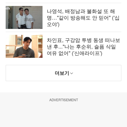
나영석, 배정남과 불화설 또 해
명…"같이 방송해도 안 믿어" ('십
오야')
차인표, 구강암 투병 동생 떠나보
낸 후..."나는 후순위, 슬픔 삭일
여유 없어" ('신애라이프')
더보기
ADVERTISEMENT