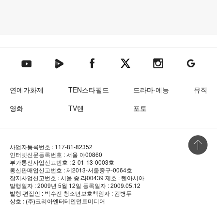
텐아시아 네이버TV
텐아시아 페이스북
텐아시아 엑스
텐아시아 인스타그램
텐아시아
텐아시아 유튜브
연예가화제
TEN스타필드
드라마·예능
뮤직
영화
TV텐
포토
상단 바로
사업자등록번호 : 117-81-82352
인터넷신문등록번호 : 서울 아00860
부가통신사업신고번호 : 2-01-13-0003호
통신판매업신고번호 : 제2013-서울중구-0064호
잡지사업신고번호 : 서울 중.라00439
제호 : 텐아시아
발행일자 : 2009년 5월 12일
등록일자 : 2009.05.12
발행·편집인 : 박수진
청소년보호책임자 : 김병두
상호 : (주)코리아엔터테인먼트미디어