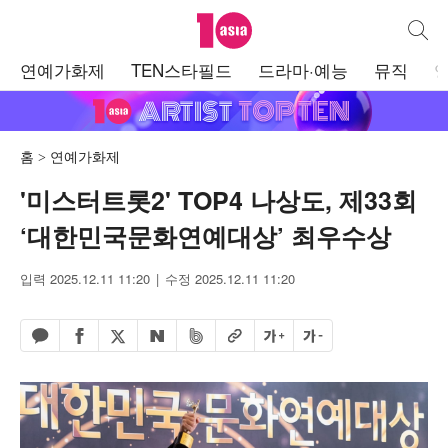
텐아시아
통합검
주
연예가화제
TEN스타필드
드라마·예능
뮤직
메
뉴
홈
연예가화제
'미스터트롯2' TOP4 나상도, 제33회
‘대한민국문화연예대상’ 최우수상
입력 2025.12.11 11:20
수정 2025.12.11 11:20
페이스북 공유하기
밴드 공유하기
카카오톡 공유하기
엑스 공유하기
URL복사
글자 크게
글자 작게
네이버 공유하기