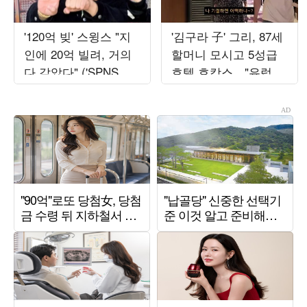
'120억 빚' 스윙스 "지
'김구라 子' 그리, 87세
인에 20억 빌려, 거의
할머니 모시고 5성급
다 갚았다" ('SPNS
호텔 호캉스…"유럽도
TV')
보내드릴게"