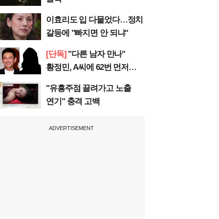
이효리도 입 다물었다…정치
갈등에 "빠지면 안 되냐"
[단독]
"다른 남자 만나"
황정민, A씨에 62번 먼저
전화
"유흥주점 끌려가고 노출
연기" 충격 고백
ADVERTISEMENT