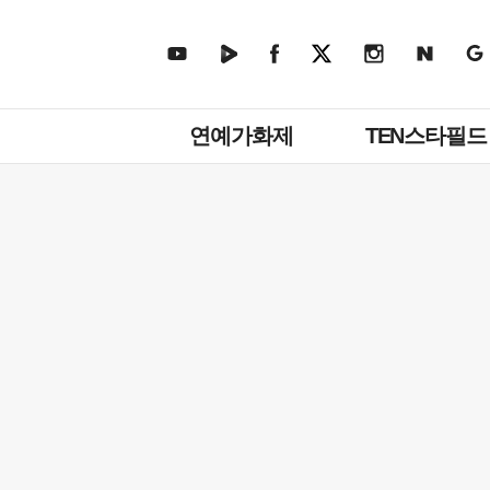
주
연예가화제
TEN스타필드
메
뉴