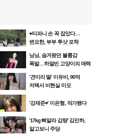
♥티파니 손 꼭 잡았다…
변요한, 부부 투샷 포착
닝닝, 숨겨왔던 볼륨감
폭발…하얼빈 고양이의 매력
'견미리 딸' 이유비, 90억
저택서 비현실 미모
'강재준♥' 이은형, 작가됐다
'17kg 뼈말라 감량' 김민하,
알고보니 주당