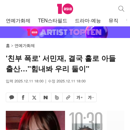
텐아시아
통합검
주
연예가화제
TEN스타필드
드라마·예능
뮤직
메
뉴
홈
연예가화제
'친부 폭로' 서민재, 결국 홀로 아들
출산…"힘내봐 우리 둘이"
입력 2025.12.11 18:00
수정 2025.12.11 18:00
페이스북 공유하기
밴드 공유하기
카카오톡 공유하기
엑스 공유하기
URL복사
글자 크게
글자 작게
네이버 공유하기