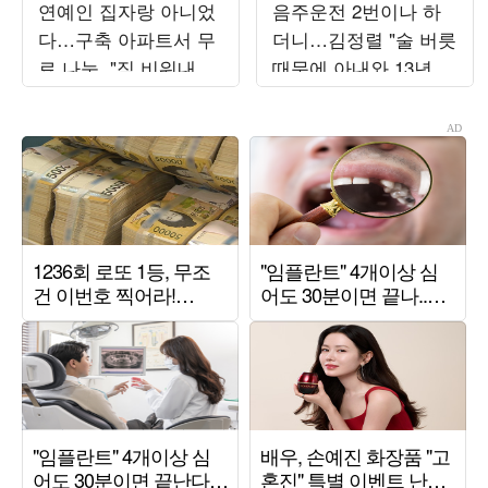
연예인 집자랑 아니었
음주운전 2번이나 하
다…구축 아파트서 무
더니…김정렬 "술 버릇
료 나눔, "짐 비워내는
때문에 아내와 13년 별
중" ('나혼산')
거" ('데이앤나잇')