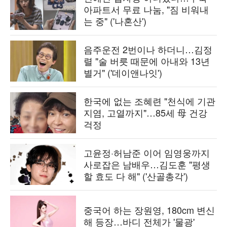
아파트서 무료 나눔, "짐 비워내
는 중" ('나혼산')
음주운전 2번이나 하더니…김정
렬 "술 버릇 때문에 아내와 13년
별거" ('데이앤나잇')
한국에 없는 조혜련 "천식에 기관
지염, 고열까지"…85세 母 건강
걱정
고윤정·허남준 이어 임영웅까지
사로잡은 남배우…김도훈 "평생
할 효도 다 해" ('산골총각')
중국어 하는 장원영, 180cm 변신
해 등장…바디 전체가 '물광'