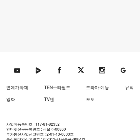
텐아시아 네이버TV
텐아시아 페이스북
텐아시아 엑스
텐아시아 인스타그램
텐아시아
텐아시아 유튜브
연예가화제
TEN스타필드
드라마·예능
뮤직
영화
TV텐
포토
사업자등록번호 : 117-81-82352
인터넷신문등록번호 : 서울 아00860
부가통신사업신고번호 : 2-01-13-0003호
통신판매업신고번호 : 제2013-서울중구-0064호