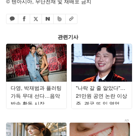
© 텐아시아, 무단전재 및 재배포 금지
페이스북 공유하기
밴드 공유하기
카카오톡 공유하기
엑스 공유하기
URL복사
네이버 공유하기
관련기사
다영, 박재범과 플러팅
"나락 갈 줄 알았다"…
가득 무대 선다…음악
21만원 공연 논란 이상
방송 활동 시작
준, 결국 또 입 열었다
[종합]