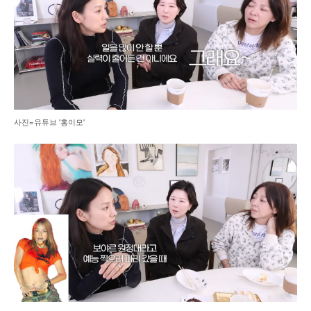
사진=유튜브 '홍이모'