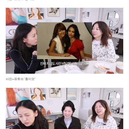
사진=유튜브 '홍이모'