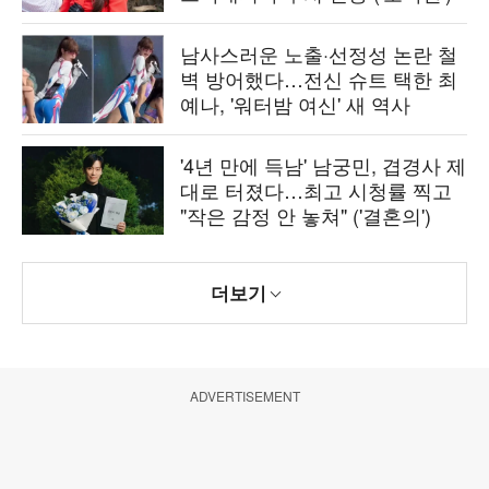
남사스러운 노출·선정성 논란 철
벽 방어했다…전신 슈트 택한 최
예나, '워터밤 여신' 새 역사
'4년 만에 득남' 남궁민, 겹경사 제
대로 터졌다…최고 시청률 찍고
"작은 감정 안 놓쳐" ('결혼의')
더보기
ADVERTISEMENT