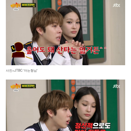
사진=JTBC '아는형님'