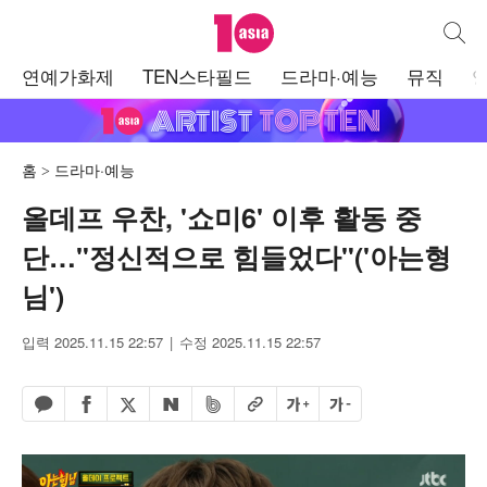
텐아시아
통합검
주
연예가화제
TEN스타필드
드라마·예능
뮤직
메
뉴
홈
드라마·예능
올데프 우찬, '쇼미6' 이후 활동 중
단…"정신적으로 힘들었다"('아는형
님')
입력 2025.11.15 22:57
수정 2025.11.15 22:57
페이스북 공유하기
밴드 공유하기
카카오톡 공유하기
엑스 공유하기
URL복사
글자 크게
글자 작게
네이버 공유하기