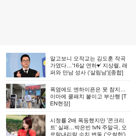
알고보니 오작교는 김도훈 작곡
가였다…'16살 연하♥' 지상렬, 래
퍼와 만남 성사 ('살림남')[종합]
폭염에도 엔하이픈은 못 참지…
이마에 쿨패치 붙이고 부산행 [T
EN현장]
시청률 2배 폭등했지만 '콘크리
트' 실패…박은빈 tvN 주말극, 오
르락내리락 수치 변동 ('오싹한')