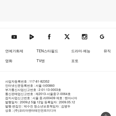
텐아시아 네이버TV
텐아시아 페이스북
텐아시아 엑스
텐아시아 인스타그램
텐아시아
텐아시아 유튜브
연예가화제
TEN스타필드
드라마·예능
뮤직
영화
TV텐
포토
사업자등록번호 : 117-81-82352
인터넷신문등록번호 : 서울 아00860
부가통신사업신고번호 : 2-01-13-0003호
통신판매업신고번호 : 제2013-서울중구-0064호
잡지사업신고번호 : 서울 중.라00439
제호 : 텐아시아
발행일자 : 2009년 5월 12일
등록일자 : 2009.05.12
발행·편집인 : 박수진
청소년보호책임자 : 김병두
상호 : (주)코리아엔터테인먼트미디어
상단 바로