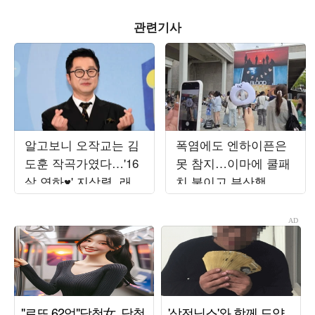
관련기사
알고보니 오작교는 김
폭염에도 엔하이픈은
도훈 작곡가였다…'16
못 참지…이마에 쿨패
살 연하♥' 지상렬, 래퍼
치 붙이고 부산행
와 만남 성사 ('살림남')
[TEN현장]
[종합]