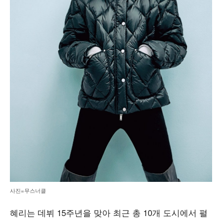
사진=무스너클
혜리는 데뷔 15주년을 맞아 최근 총 10개 도시에서 펼