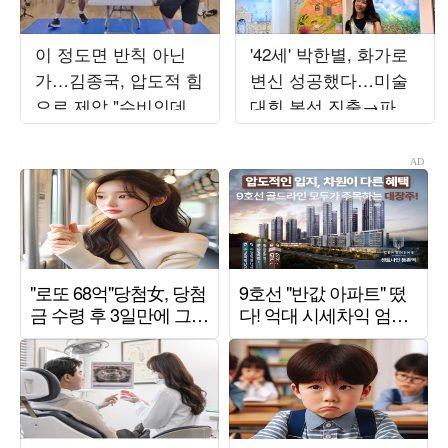
이 정도면 반칙 아닌
'42세' 박한별, 화가로
가…김종국, 압도적 힘
변신 성공했다…미술
으로 제압 "수비인데도
대회 본선 진출→파리
압도적" ('런닝맨')
초대전까지 '못 하는
게 뭐야'