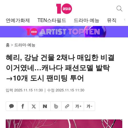
텐아시아
통합검
주
연예가화제
TEN스타필드
드라마·예능
뮤직
메
뉴
홈
드라마·예능
혜리, 강남 건물 2채나 매입한 비결
이거였네…캐나다 패션모델 발탁
→10개 도시 팬미팅 투어
입력 2025.11.15 11:30
수정 2025.11.15 11:30
페이스북 공유하기
밴드 공유하기
카카오톡 공유하기
엑스 공유하기
URL복사
글자 크게
글자 작게
네이버 공유하기