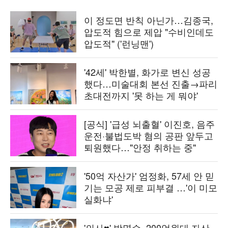
이 정도면 반칙 아닌가…김종국,
압도적 힘으로 제압 "수비인데도
압도적" ('런닝맨')
'42세' 박한별, 화가로 변신 성공
했다…미술대회 본선 진출→파리
초대전까지 '못 하는 게 뭐야'
[공식] '급성 뇌출혈' 이진호, 음주
운전·불법도박 혐의 공판 앞두고
퇴원했다…"안정 취하는 중"
'50억 자산가' 엄정화, 57세 안 믿
기는 모공 제로 피부결 …'이 미모
실화냐'
'의사♥' 박명수, 200억원대 자산