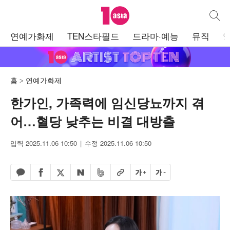
텐아시아
통합검
주
연예가화제
TEN스타필드
드라마·예능
뮤직
메
뉴
홈
연예가화제
한가인, 가족력에 임신당뇨까지 겪
어…혈당 낮추는 비결 대방출
입력 2025.11.06 10:50
수정 2025.11.06 10:50
페이스북 공유하기
밴드 공유하기
카카오톡 공유하기
엑스 공유하기
URL복사
글자 크게
글자 작게
네이버 공유하기