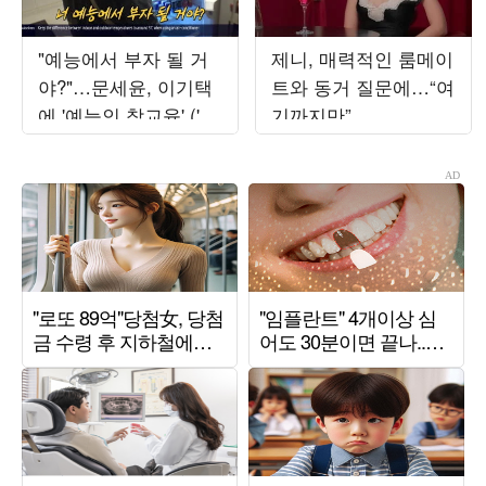
"예능에서 부자 될 거
제니, 매력적인 룸메이
야?"…문세윤, 이기택
트와 동거 질문에…“여
에 '예능인 참교육' ('1
기까지만”
박 2일')