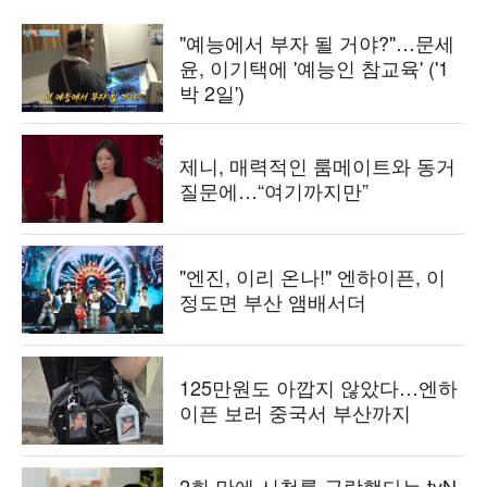
"예능에서 부자 될 거야?"…문세
윤, 이기택에 '예능인 참교육' ('1
박 2일')
제니, 매력적인 룸메이트와 동거
질문에…“여기까지만”
"엔진, 이리 온나!" 엔하이픈, 이
정도면 부산 앰배서더
125만원도 아깝지 않았다…엔하
이픈 보러 중국서 부산까지
2회 만에 시청률 급락했다는 tvN