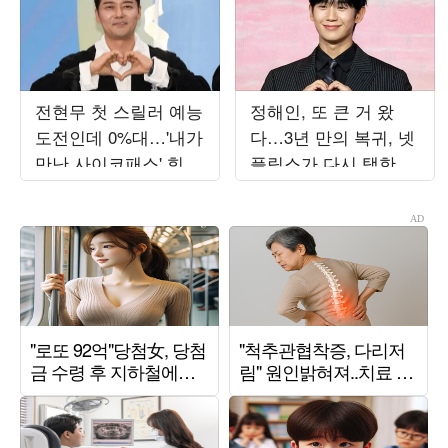
전현무 첫 스릴러 예능
정해인, 또 큰 거 왔
도전인데 0%대…'내가
다…3년 만의 복귀, 넷
만난 사이코패스' 힘
플릭스가 다시 택한 이
못 쓰는 이유[TEN스타
유 [TEN피플]
필드]