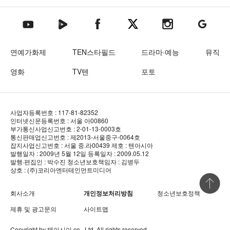
텐아시아 네이버TV
텐아시아 페이스북
텐아시아 엑스
텐아시아 인스타그램
텐아시아
텐아시아 유튜브
연예가화제
TEN스타필드
드라마·예능
뮤직
영화
TV텐
포토
사업자등록번호 : 117-81-82352
인터넷신문등록번호 : 서울 아00860
부가통신사업신고번호 : 2-01-13-0003호
통신판매업신고번호 : 제2013-서울중구-0064호
잡지사업신고번호 : 서울 중.라00439
제호 : 텐아시아
발행일자 : 2009년 5월 12일
등록일자 : 2009.05.12
발행·편집인 : 박수진
청소년보호책임자 : 김병두
상호 : (주)코리아엔터테인먼트미디어
상단 바로
회사소개
개인정보처리방침
청소년보호정책
제휴 및 광고문의
사이트맵
Copyright by
텐아시아
co., Ltd. All rights reserved.