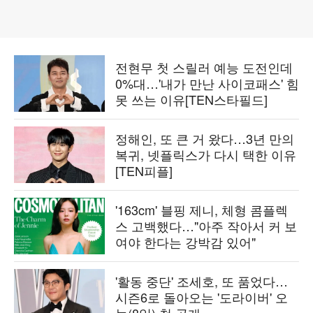
전현무 첫 스릴러 예능 도전인데
0%대…'내가 만난 사이코패스' 힘
못 쓰는 이유[TEN스타필드]
정해인, 또 큰 거 왔다…3년 만의
복귀, 넷플릭스가 다시 택한 이유
[TEN피플]
'163cm' 블핑 제니, 체형 콤플렉
스 고백했다…"아주 작아서 커 보
여야 한다는 강박감 있어"
'활동 중단' 조세호, 또 품었다…
시즌6로 돌아오는 '도라이버' 오
늘(8일) 첫 공개