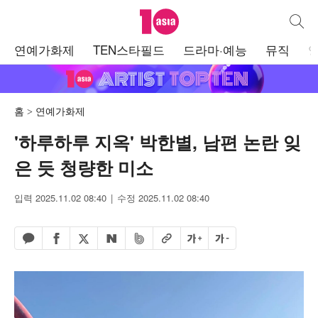
텐아시아
통합검
주
연예가화제
TEN스타필드
드라마·예능
뮤직
메
뉴
홈
연예가화제
'하루하루 지옥' 박한별, 남편 논란 잊
은 듯 청량한 미소
입력 2025.11.02 08:40
수정 2025.11.02 08:40
페이스북 공유하기
밴드 공유하기
카카오톡 공유하기
엑스 공유하기
URL복사
글자 크게
글자 작게
네이버 공유하기