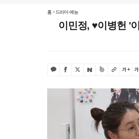
홈
드라마·예능
이민정, ♥이병헌 '이