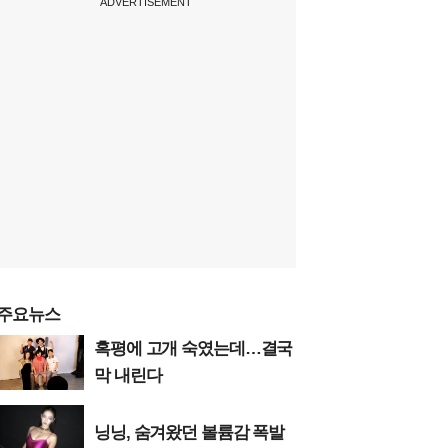
ADVERTISEMENT
주요뉴스
혹평에 고개 숙였는데…결국
막 내린다
닝닝, 숨겨왔던 볼륨감 폭발