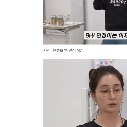
사진=유튜브 '이민정 MJ'