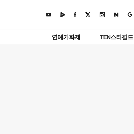
주
연예가화제
TEN스타필드
메
뉴