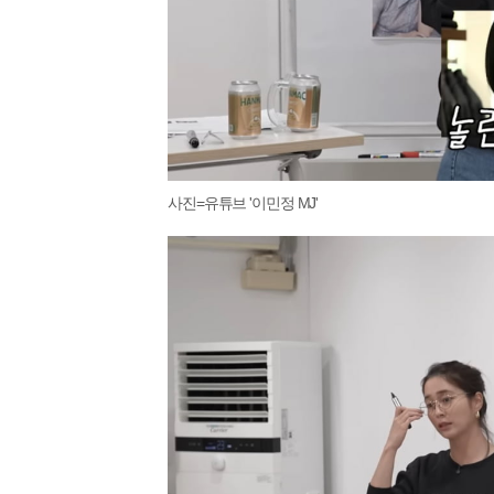
사진=유튜브 '이민정 MJ'