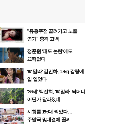
"유흥주점 끌려가고 노출
연기" 충격 고백
정준원 '태도 논란'에도
끄떡없다
'뼈말라' 김민하, 17kg 감량에
입 열었다
'36세' 백진희, '뼈말라' 되더니
어딘가 달라졌네
시청률 1%대 찍었다…
주말극 맞대결에 꼴찌