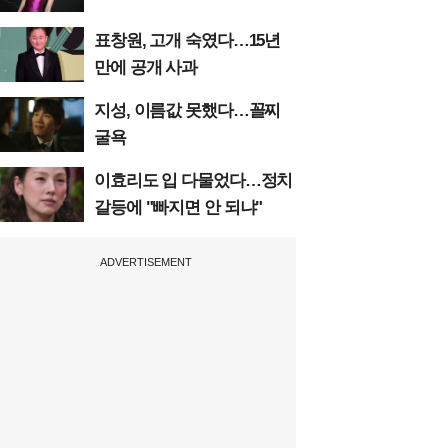
표창원, 고개 숙였다…15년
만에 공개 사과
지성, 이름값 못했다…꼴찌
굴욕
이효리도 입 다물었다…정치
갈등에 "빠지면 안 되냐"
ADVERTISEMENT