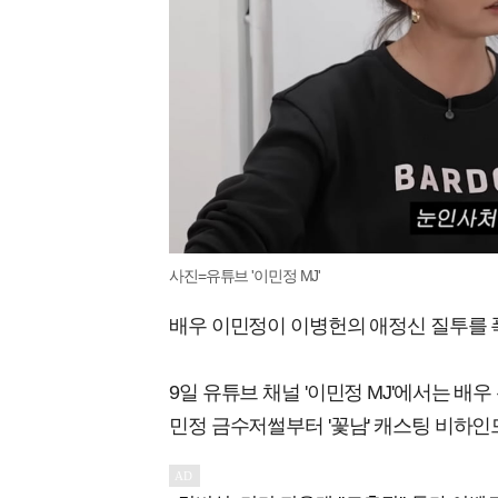
사진=유튜브 '이민정 MJ'
배우 이민정이 이병헌의 애정신 질투를 
9일 유튜브 채널 '이민정 MJ'에서는 배우
민정 금수저썰부터 '꽃남' 캐스팅 비하인