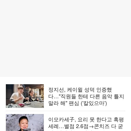
정지선, 케이윌 성덕 인증했
다…"직원들 한테 다른 음악 틀지
말라 해" 팬심 ('칼있으마')
이모카세子, 요리 못 한다고 혹평
세례…별점 2.6점→콘치즈 다 굳