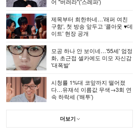
어 "버려라"('스레파')
제목부터 희한하네…'래퍼 여친
구함', 첫 방송 앞두고 '콜아웃 ♥데
이트' 현장 공개
모공 하나 안 보이네…'55세' 엄정
화, 초근접 셀카에도 미모 자신감
'대폭발'
시청률 1%대 코앞까지 떨어졌
다…유재석 이름값 무색→3회 연
속 하락세 ('해투')
더보기