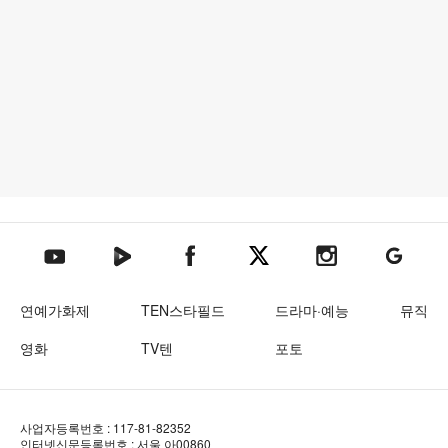
텐아시아 네이버TV
텐아시아 페이스북
텐아시아 엑스
텐아시아 인스타그램
텐아시아
텐아시아 유튜브
연예가화제
TEN스타필드
드라마·예능
뮤직
영화
TV텐
포토
사업자등록번호 : 117-81-82352
인터넷신문등록번호 : 서울 아00860