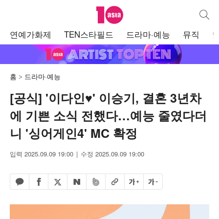
텐아시아
통합검
주
연예가화제
TEN스타필드
드라마·예능
뮤직
메
뉴
홈
드라마·예능
[공식] '이다인♥' 이승기, 결혼 3년차
에 기쁜 소식 전했다…예능 줄였다더
니 '싱어게인4' MC 확정
입력 2025.09.09 19:00
수정 2025.09.09 19:00
페이스북 공유하기
밴드 공유하기
카카오톡 공유하기
엑스 공유하기
URL복사
글자 크게
글자 작게
네이버 공유하기