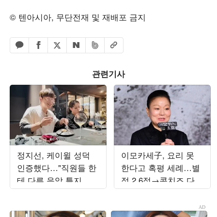
© 텐아시아, 무단전재 및 재배포 금지
페이스북 공유하기
밴드 공유하기
카카오톡 공유하기
엑스 공유하기
URL복사
네이버 공유하기
관련기사
정지선, 케이윌 성덕
이모카세子, 요리 못
인증했다…"직원들 한
한다고 혹평 세례…별
테 다른 음악 틀지 말
점 2.6점→콘치즈 다
라 해" 팬심 ('칼있으
굳어 "버려라"('스레
마')
파')