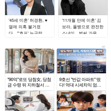
'45세 미혼' 허경환, ♥
'11개월 만에 이혼' 김
열애 의혹 불거졌
보라, 풀뱅으로 완전한
다…"'호프' 누구랑 봤
소녀미…벌써 가을 준
는지 들은 게 있어" 추
비 들어갔나
궁 ('최우수산')