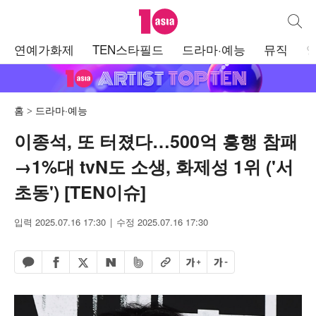
텐아시아
통합검
주
연예가화제
TEN스타필드
드라마·예능
뮤직
메
뉴
홈
드라마·예능
이종석, 또 터졌다…500억 흥행 참패
→1%대 tvN도 소생, 화제성 1위 ('서
초동') [TEN이슈]
입력 2025.07.16 17:30
수정 2025.07.16 17:30
페이스북 공유하기
밴드 공유하기
카카오톡 공유하기
엑스 공유하기
URL복사
글자 크게
글자 작게
네이버 공유하기