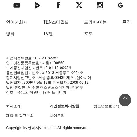
텐아시아 네이버TV
텐아시아 페이스북
텐아시아 엑스
텐아시아 인스타그램
텐아시아
텐아시아 유튜브
연예가화제
TEN스타필드
드라마·예능
뮤직
영화
TV텐
포토
사업자등록번호 : 117-81-82352
인터넷신문등록번호 : 서울 아00860
부가통신사업신고번호 : 2-01-13-0003호
통신판매업신고번호 : 제2013-서울중구-0064호
잡지사업신고번호 : 서울 중.라00439
제호 : 텐아시아
발행일자 : 2009년 5월 12일
등록일자 : 2009.05.12
발행·편집인 : 박수진
청소년보호책임자 : 김병두
상호 : (주)코리아엔터테인먼트미디어
상단 바로
회사소개
개인정보처리방침
청소년보호정책
제휴 및 광고문의
사이트맵
Copyright by
텐아시아
co., Ltd. All rights reserved.