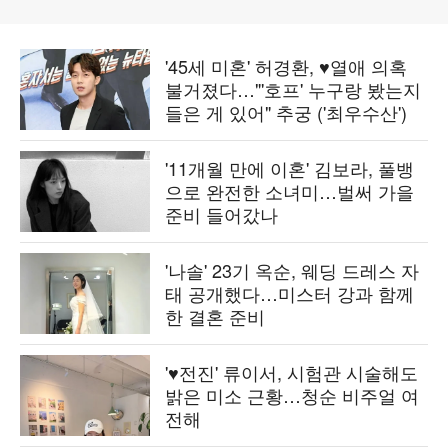
'45세 미혼' 허경환, ♥열애 의혹
불거졌다…"'호프' 누구랑 봤는지
들은 게 있어" 추궁 ('최우수산')
'11개월 만에 이혼' 김보라, 풀뱅
으로 완전한 소녀미…벌써 가을
준비 들어갔나
'나솔' 23기 옥순, 웨딩 드레스 자
태 공개했다…미스터 강과 함께
한 결혼 준비
'♥전진' 류이서, 시험관 시술해도
밝은 미소 근황…청순 비주얼 여
전해