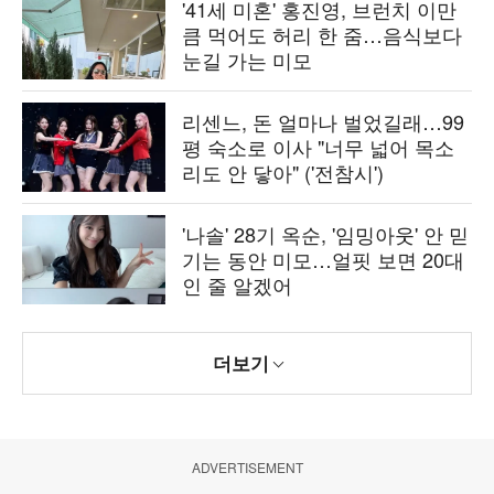
'41세 미혼' 홍진영, 브런치 이만
큼 먹어도 허리 한 줌…음식보다
눈길 가는 미모
리센느, 돈 얼마나 벌었길래…99
평 숙소로 이사 "너무 넓어 목소
리도 안 닿아" ('전참시')
'나솔' 28기 옥순, '임밍아웃' 안 믿
기는 동안 미모…얼핏 보면 20대
인 줄 알겠어
더보기
ADVERTISEMENT