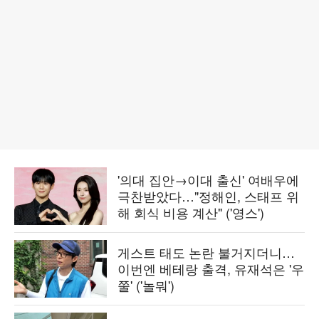
'의대 집안→이대 출신' 여배우에
극찬받았다…"정해인, 스태프 위
해 회식 비용 계산" ('영스')
게스트 태도 논란 불거지더니…
이번엔 베테랑 출격, 유재석은 '우
쭐' ('놀뭐')