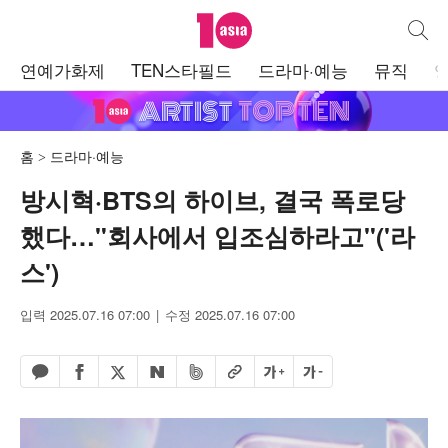
텐아시아
통합검
주
연예가화제
TEN스타필드
드라마·예능
뮤직
메
뉴
홈
드라마·예능
방시혁·BTS의 하이브, 결국 폭로당
했다…"회사에서 입조심하라고"('라
스')
입력 2025.07.16 07:00
수정 2025.07.16 07:00
페이스북 공유하기
밴드 공유하기
카카오톡 공유하기
엑스 공유하기
URL복사
글자 크게
글자 작게
네이버 공유하기