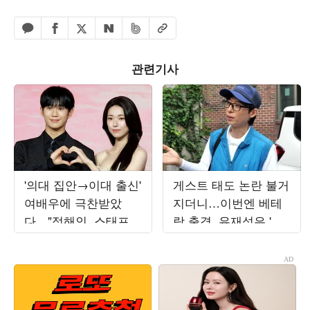
페이스북 공유하기
밴드 공유하기
카카오톡 공유하기
엑스 공유하기
URL복사
네이버 공유하기
관련기사
'의대 집안→이대 출신'
게스트 태도 논란 불거
여배우에 극찬받았
지더니…이번엔 베테
다…"정해인, 스태프
랑 출격, 유재석은 '우
위해 회식 비용 계산"
쭐' ('놀뭐')
('영스')