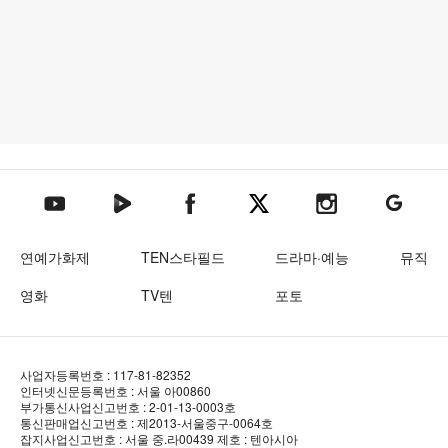
텐아시아 네이버TV
텐아시아 페이스북
텐아시아 엑스
텐아시아 인스타그램
텐아시아
텐아시아 유튜브
연예가화제
TEN스타필드
드라마·예능
뮤직
영화
TV텐
포토
사업자등록번호 : 117-81-82352
인터넷신문등록번호 : 서울 아00860
부가통신사업신고번호 : 2-01-13-0003호
통신판매업신고번호 : 제2013-서울중구-0064호
잡지사업신고번호 : 서울 중.라00439
제호 : 텐아시아