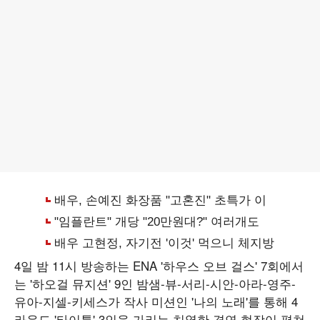
4일 밤 11시 방송하는 ENA '하우스 오브 걸스' 7회에서
는 '하오걸 뮤지션' 9인 밤샘-뷰-서리-시안-아라-영주-
유아-지셀-키세스가 작사 미션인 '나의 노래'를 통해 4
라운드 '타이틀' 3인을 가리는 치열한 경연 현장이 펼쳐