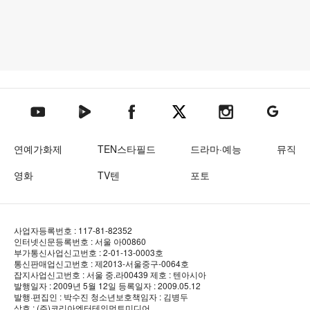
텐아시아 네이버TV
텐아시아 페이스북
텐아시아 엑스
텐아시아 인스타그램
텐아시아
텐아시아 유튜브
연예가화제
TEN스타필드
드라마·예능
뮤직
영화
TV텐
포토
사업자등록번호 : 117-81-82352
인터넷신문등록번호 : 서울 아00860
부가통신사업신고번호 : 2-01-13-0003호
통신판매업신고번호 : 제2013-서울중구-0064호
잡지사업신고번호 : 서울 중.라00439
제호 : 텐아시아
발행일자 : 2009년 5월 12일
등록일자 : 2009.05.12
발행·편집인 : 박수진
청소년보호책임자 : 김병두
상호 : (주)코리아엔터테인먼트미디어