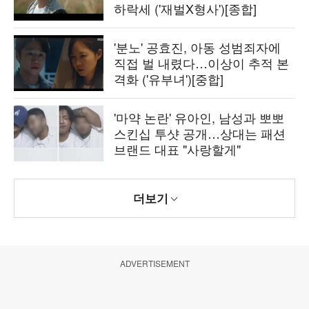
하락세 ('재벌X형사')[종합]
'분노' 공효진, 아동 성범죄자에
직접 벌 내렸다…이상이 추적 본
격화 ('유부녀')[중합]
'마약 논란' 유아인, 남성과 뽀뽀
스킨십 투샷 공개…상대는 패션
브랜드 대표 "사랑할게"
더보기
ADVERTISEMENT